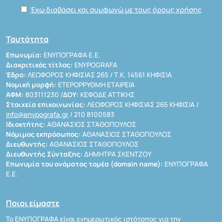
Έχω διαβάσει και συμφωνώ με τους όρους χρήσης
Ταυτότητα
Επωνυμία:
ΕΝΥΠΟΓΡΑΦΑ Ε.Ε.
Διακριτικός τίτλος:
ENYPOGRAFA
Έδρα:
ΛΕΩΦΟΡΟΣ ΚΗΦΙΣΙΑΣ 265 / Τ.Κ. 14561 ΚΗΦΙΣΙΑ
Νομική μορφή:
ΕΤΕΡΟΡΡΥΘΜΗ ΕΤΑΙΡΕΙΑ
ΑΦΜ:
803111230 /
ΔΟΥ:
ΚΕΦΟΔΕ ΑΤΤΙΚΗΣ
Στοιχεία επικοινωνίας:
ΛΕΩΦΟΡΟΣ ΚΗΦΙΣΙΑΣ 265 ΚΗΦΙΣΙΑ /
info@enypografa.gr
/ 210 8100583
Ιδιοκτήτης:
ΑΘΑΝΑΣΙΟΣ ΣΤΑΘΟΠΟΥΛΟΣ
Νόμιμος εκπρόσωπος:
ΑΘΑΝΑΣΙΟΣ ΣΤΑΘΟΠΟΥΛΟΣ
Διευθυντής:
ΑΘΑΝΑΣΙΟΣ ΣΤΑΘΟΠΟΥΛΟΣ
Διευθυντής Σύνταξης:
ΔΗΜΗΤΡΑ ΣΚΕΝΤΖΟΥ
Επωνυμία του ονόματος τομέα (domain name):
ΕΝΥΠΟΓΡΑΦΑ
Ε.Ε.
Ποιοι είμαστε
Το ΕΝΥΠΟΓΡΑΦΑ είναι ενημερωτικός ιστότοπος για την