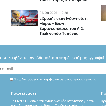
06.08.2026 | 12:58
«Χρυσή» στην Ινδονησία η
Μαρία – Ελένη
Εμμανουηλίδου του Α.Σ.
Taekwondo Παπάγου
ια να λαμβάνετε την εβδομαδιαία ενημέρωσή μας εγγραφείτ
Έχω διαβάσει και συμφωνώ με τους όρους χρήσης
Ποιοι είμαστε
Πρ
Το ΕΝΥΠΟΓΡΑΦΑ είναι ενημερωτικός ιστότοπος για την
Προ
Αυτοδιοίκηση και τον Βόρειο Τομέα Αττικής, που
υπη