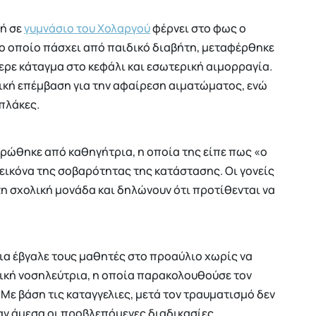
ή σε
γυμνάσιο του Χολαργού
φέρνει στο φως ο
 το οποίο πάσχει από παιδικό διαβήτη, μεταφέρθηκε
ερε κάταγμα στο κεφάλι και εσωτερική αιμορραγία.
κή επέμβαση για την αφαίρεση αιματώματος, ενώ
πλάκες.
ερώθηκε από καθηγήτρια, η οποία της είπε πως «ο
 εικόνα της σοβαρότητας της κατάστασης. Οι γονείς
η σχολική μονάδα και δηλώνουν ότι προτίθενται να
α έβγαλε τους μαθητές στο προαύλιο χωρίς να
λική νοσηλεύτρια, η οποία παρακολουθούσε τον
Με βάση τις καταγγελιες, μετά τον τραυματισμό δεν
ν άμεσα οι προβλεπόμενες διαδικασίες.