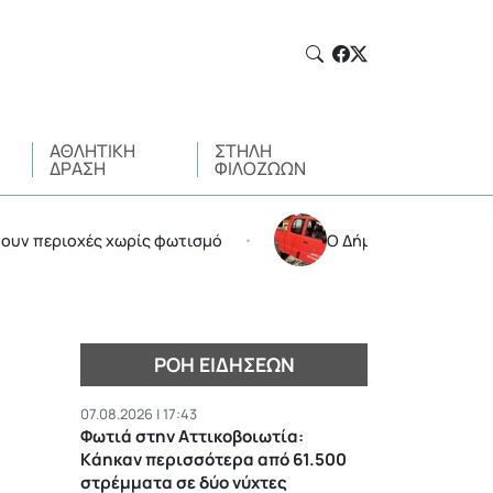
ΑΘΛΗΤΙΚΉ
ΣΤΉΛΗ
ΔΡΆΣΗ
ΦΙΛΌΖΩΩΝ
ιοχές χωρίς φωτισμό
Ο Δήμος Βριλησσίων στο πλε
•
ΡΟΉ ΕΙΔΉΣΕΩΝ
07.08.2026 | 17:43
Φωτιά στην Αττικοβοιωτία:
Kάηκαν περισσότερα από 61.500
στρέμματα σε δύο νύχτες