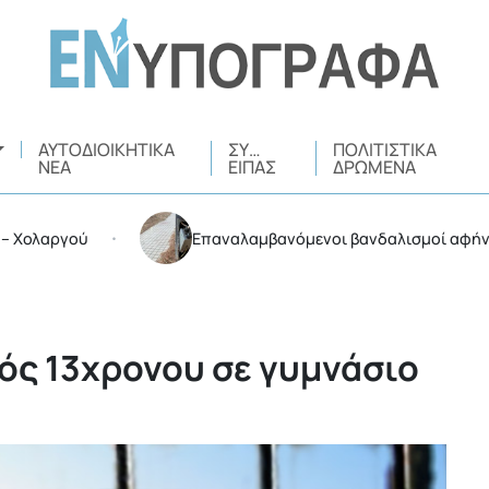
ΑΥΤΟΔΙΟΙΚΗΤΙΚΆ
ΣΥ…
ΠΟΛΙΤΙΣΤΙΚΆ
ΝΈΑ
ΕΊΠΑΣ
ΔΡΏΜΕΝΑ
ργού
Επαναλαμβανόμενοι βανδαλισμοί αφήνουν περ
•
ς 13χρονου σε γυμνάσιο