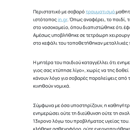
Περιστατικό με σοβαρό
τραυματισμό
μαθητ
ιστότοπος
in.gr
. Όπως αναφέρει, το παιδί,
στο νοσοκομείο, όπου διαπιστώθηκε ότι έφ
Αμέσως υποβλήθηκε σε τετράωρη χειρουργι
στο κεφάλι του τοποθετήθηκαν μεταλλικές 
Η μητέρα του παιδιού καταγγέλλει ότι ενημ
γιος σας χτύπησε λίγο», χωρίς να της δοθεί
κάνουν λόγο για σοβαρές παραλείψεις από τ
κινηθούν νομικά.
Σύμφωνα με όσα υποστηρίζουν, η καθηγήτρι
ενημερώσει ούτε τη διεύθυνση ούτε τη σχο
13χρονο λόγω του προβλήματος υγείας του. 
κλήθηκε ασθενοφόρο, ούτε ενεργοποιήθηκα