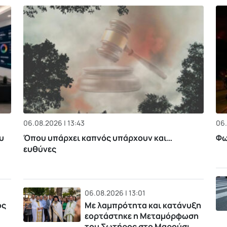
06.08.2026 | 13:43
06.
υ
Όπου υπάρχει καπνός υπάρχουν και…
Φω
ευθύνες
06.08.2026 | 13:01
ός
Με λαμπρότητα και κατάνυξη
εορτάστηκε η Μεταμόρφωση
του Σωτήρος στο Μαρούσι