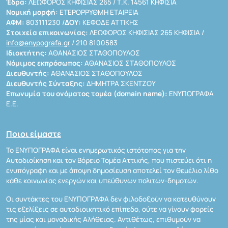
Έδρα:
ΛΕΩΦΟΡΟΣ ΚΗΦΙΣΙΑΣ 265 / Τ.Κ. 14561 ΚΗΦΙΣΙΑ
Νομική μορφή:
ΕΤΕΡΟΡΡΥΘΜΗ ΕΤΑΙΡΕΙΑ
ΑΦΜ:
803111230 /
ΔΟΥ:
ΚΕΦΟΔΕ ΑΤΤΙΚΗΣ
Στοιχεία επικοινωνίας:
ΛΕΩΦΟΡΟΣ ΚΗΦΙΣΙΑΣ 265 ΚΗΦΙΣΙΑ /
info@enypografa.gr
/ 210 8100583
Ιδιοκτήτης:
ΑΘΑΝΑΣΙΟΣ ΣΤΑΘΟΠΟΥΛΟΣ
Νόμιμος εκπρόσωπος:
ΑΘΑΝΑΣΙΟΣ ΣΤΑΘΟΠΟΥΛΟΣ
Διευθυντής:
ΑΘΑΝΑΣΙΟΣ ΣΤΑΘΟΠΟΥΛΟΣ
Διευθυντής Σύνταξης:
ΔΗΜΗΤΡΑ ΣΚΕΝΤΖΟΥ
Επωνυμία του ονόματος τομέα (domain name):
ΕΝΥΠΟΓΡΑΦΑ
Ε.Ε.
Ποιοι είμαστε
Το ΕΝΥΠΟΓΡΑΦΑ είναι ενημερωτικός ιστότοπος για την
Αυτοδιοίκηση και τον Βόρειο Τομέα Αττικής, που πιστεύει ότι η
ενυπόγραφη και με άποψη δημοσίευση αποτελεί τον θεμέλιο λίθο
κάθε κοινωνίας ενεργών και υπεύθυνων πολιτών-δημοτών.
Οι συντάκτες του ΕΝΥΠΟΓΡΑΦΑ δεν φιλοδοξούν να κατευθύνουν
τις εξελίξεις σε αυτοδιοικητικό επίπεδο, ούτε να γίνουν φορείς
της μίας και μοναδικής Αλήθειας. Αντιθέτως, επιθυμούν να