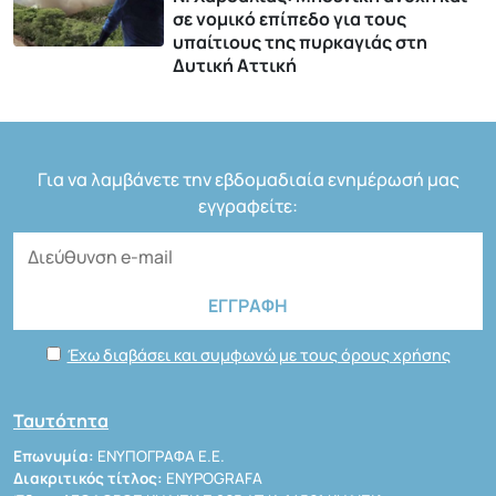
σε νομικό επίπεδο για τους
υπαίτιους της πυρκαγιάς στη
Δυτική Αττική
Για να λαμβάνετε την εβδομαδιαία ενημέρωσή μας
εγγραφείτε:
Έχω διαβάσει και συμφωνώ με τους όρους χρήσης
Ταυτότητα
Επωνυμία:
ΕΝΥΠΟΓΡΑΦΑ Ε.Ε.
Διακριτικός τίτλος:
ENYPOGRAFA