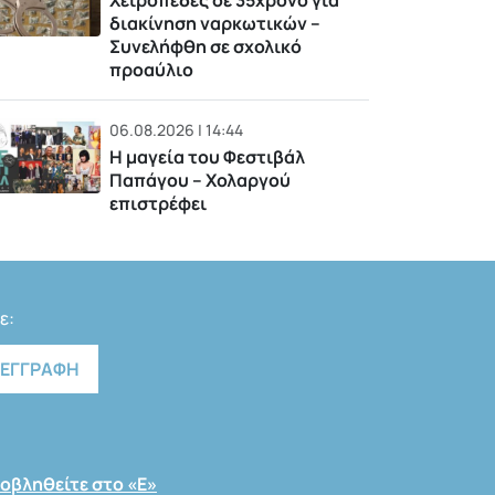
Χειροπέδες σε 35χρονο για
διακίνηση ναρκωτικών –
Συνελήφθη σε σχολικό
προαύλιο
06.08.2026 | 14:44
Η μαγεία του Φεστιβάλ
Παπάγου – Χολαργού
επιστρέφει
ε:
οβληθείτε στο «Ε»