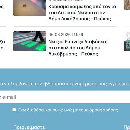
ός
Κρούσμα λοίμωξης από τον ιό
του Δυτικού Νείλου στον
Δήμο Λυκόβρυσης – Πεύκης
06.08.2026 | 11:59
ξη
Νέες «έξυπνες» διαβάσεις
ση
στα σχολεία του Δήμου
Λυκόβρυσης – Πεύκης
ια να λαμβάνετε την εβδομαδιαία ενημέρωσή μας εγγραφείτ
Έχω διαβάσει και συμφωνώ με τους όρους χρήσης
Ποιοι είμαστε
Πρ