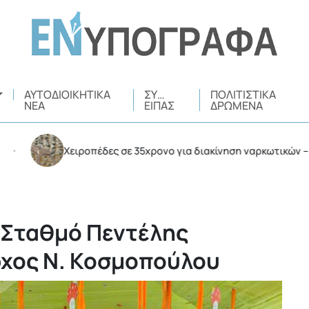
ΑΥΤΟΔΙΟΙΚΗΤΙΚΆ
ΣΥ…
ΠΟΛΙΤΙΣΤΙΚΆ
ΝΈΑ
ΕΊΠΑΣ
ΔΡΏΜΕΝΑ
Χειροπέδες σε 35χρονο για διακίνηση ναρκωτικών – Συνελ
 Σταθμό Πεντέλης
ρχος Ν. Κοσμοπούλου