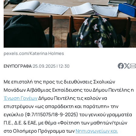
pexels.com/Katerina Holmes
ΕΝΥΠΟΓΡΑΦΑ
|
25.09.2025 | 12:30
Με επιστολή της προς τις διευθύνσεις Σχολικών
Μονάδων Α/βάθμιας Εκπαίδευσης του Δήμου Πεντέλης η
Ένωση Γονέων
Δήμου Πεντέλης τις καλούν να
επιστρέψουν «ως απαράδεκτη και παράτυπη» την
εγκύκλιο (Φ.7/115075/18-9-2025) του γενικού γραμματέα
Π.Ε., Δ.Ε. & ΕΑΕ, με θέμα «Φοίτηση των μαθητών/τριών
στο Ολοήμερο Πρόγραμμα των
Νηπιαγωγείων και