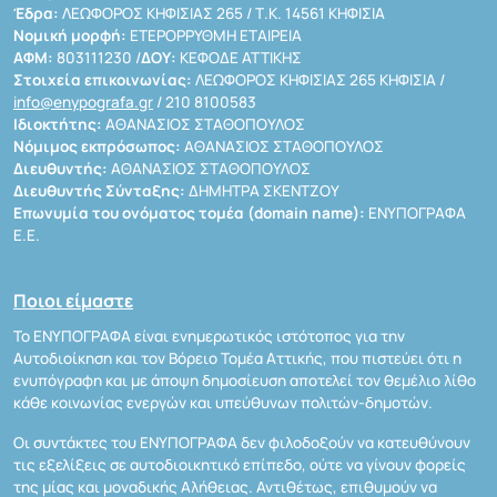
Έδρα:
ΛΕΩΦΟΡΟΣ ΚΗΦΙΣΙΑΣ 265 / Τ.Κ. 14561 ΚΗΦΙΣΙΑ
Νομική μορφή:
ΕΤΕΡΟΡΡΥΘΜΗ ΕΤΑΙΡΕΙΑ
ΑΦΜ:
803111230 /
ΔΟΥ:
ΚΕΦΟΔΕ ΑΤΤΙΚΗΣ
Στοιχεία επικοινωνίας:
ΛΕΩΦΟΡΟΣ ΚΗΦΙΣΙΑΣ 265 ΚΗΦΙΣΙΑ /
info@enypografa.gr
/ 210 8100583
Ιδιοκτήτης:
ΑΘΑΝΑΣΙΟΣ ΣΤΑΘΟΠΟΥΛΟΣ
Νόμιμος εκπρόσωπος:
ΑΘΑΝΑΣΙΟΣ ΣΤΑΘΟΠΟΥΛΟΣ
Διευθυντής:
ΑΘΑΝΑΣΙΟΣ ΣΤΑΘΟΠΟΥΛΟΣ
Διευθυντής Σύνταξης:
ΔΗΜΗΤΡΑ ΣΚΕΝΤΖΟΥ
Επωνυμία του ονόματος τομέα (domain name):
ΕΝΥΠΟΓΡΑΦΑ
Ε.Ε.
Ποιοι είμαστε
Το ΕΝΥΠΟΓΡΑΦΑ είναι ενημερωτικός ιστότοπος για την
Αυτοδιοίκηση και τον Βόρειο Τομέα Αττικής, που πιστεύει ότι η
ενυπόγραφη και με άποψη δημοσίευση αποτελεί τον θεμέλιο λίθο
κάθε κοινωνίας ενεργών και υπεύθυνων πολιτών-δημοτών.
Οι συντάκτες του ΕΝΥΠΟΓΡΑΦΑ δεν φιλοδοξούν να κατευθύνουν
τις εξελίξεις σε αυτοδιοικητικό επίπεδο, ούτε να γίνουν φορείς
της μίας και μοναδικής Αλήθειας. Αντιθέτως, επιθυμούν να