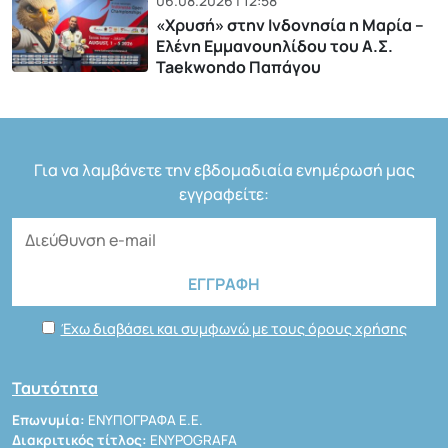
06.08.2026 | 12:58
«Χρυσή» στην Ινδονησία η Μαρία –
Ελένη Εμμανουηλίδου του Α.Σ.
Taekwondo Παπάγου
Για να λαμβάνετε την εβδομαδιαία ενημέρωσή μας
εγγραφείτε:
Έχω διαβάσει και συμφωνώ με τους όρους χρήσης
Ταυτότητα
Επωνυμία:
ΕΝΥΠΟΓΡΑΦΑ Ε.Ε.
Διακριτικός τίτλος:
ENYPOGRAFA