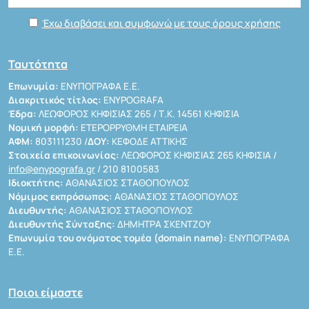
Έχω διαβάσει και συμφωνώ με τους όρους χρήσης
Ταυτότητα
Επωνυμία:
ΕΝΥΠΟΓΡΑΦΑ Ε.Ε.
Διακριτικός τίτλος:
ENYPOGRAFA
Έδρα:
ΛΕΩΦΟΡΟΣ ΚΗΦΙΣΙΑΣ 265 / Τ.Κ. 14561 ΚΗΦΙΣΙΑ
Νομική μορφή:
ΕΤΕΡΟΡΡΥΘΜΗ ΕΤΑΙΡΕΙΑ
ΑΦΜ:
803111230 /
ΔΟΥ:
ΚΕΦΟΔΕ ΑΤΤΙΚΗΣ
Στοιχεία επικοινωνίας:
ΛΕΩΦΟΡΟΣ ΚΗΦΙΣΙΑΣ 265 ΚΗΦΙΣΙΑ /
info@enypografa.gr
/ 210 8100583
Ιδιοκτήτης:
ΑΘΑΝΑΣΙΟΣ ΣΤΑΘΟΠΟΥΛΟΣ
Νόμιμος εκπρόσωπος:
ΑΘΑΝΑΣΙΟΣ ΣΤΑΘΟΠΟΥΛΟΣ
Διευθυντής:
ΑΘΑΝΑΣΙΟΣ ΣΤΑΘΟΠΟΥΛΟΣ
Διευθυντής Σύνταξης:
ΔΗΜΗΤΡΑ ΣΚΕΝΤΖΟΥ
Επωνυμία του ονόματος τομέα (domain name):
ΕΝΥΠΟΓΡΑΦΑ
Ε.Ε.
Ποιοι είμαστε