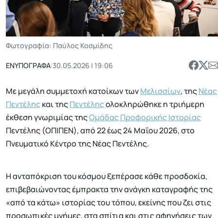
Φωτογραφία: Παύλος Κοσμίδης
ΕΝΥΠΟΓΡΑΦΑ
|
30.05.2026 | 19:06
Με μεγάλη συμμετοχή κατοίκων των
Μελισσίων
, της
Νέας
Πεντέλης
και της
Πεντέλης
ολοκληρώθηκε η τριήμερη
έκθεση γνωριμίας της
Ομάδας Προφορικής Ιστορίας
Πεντέλης (ΟΠΙΠΕΝ), από 22 έως 24 Μαΐου 2026, στο
Πνευματικό Κέντρο της Νέας Πεντέλης.
Η ανταπόκριση του κόσμου ξεπέρασε κάθε προσδοκία,
επιβεβαιώνοντας έμπρακτα την ανάγκη καταγραφής της
«από τα κάτω» ιστορίας του τόπου, εκείνης που ζει στις
προσωπικές μνήμες, στα σπίτια και στις αφηγήσεις των