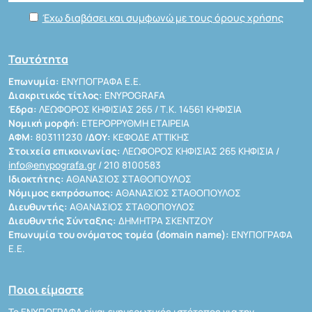
Έχω διαβάσει και συμφωνώ με τους όρους χρήσης
Ταυτότητα
Επωνυμία:
ΕΝΥΠΟΓΡΑΦΑ Ε.Ε.
Διακριτικός τίτλος:
ENYPOGRAFA
Έδρα:
ΛΕΩΦΟΡΟΣ ΚΗΦΙΣΙΑΣ 265 / Τ.Κ. 14561 ΚΗΦΙΣΙΑ
Νομική μορφή:
ΕΤΕΡΟΡΡΥΘΜΗ ΕΤΑΙΡΕΙΑ
ΑΦΜ:
803111230 /
ΔΟΥ:
ΚΕΦΟΔΕ ΑΤΤΙΚΗΣ
Στοιχεία επικοινωνίας:
ΛΕΩΦΟΡΟΣ ΚΗΦΙΣΙΑΣ 265 ΚΗΦΙΣΙΑ /
info@enypografa.gr
/ 210 8100583
Ιδιοκτήτης:
ΑΘΑΝΑΣΙΟΣ ΣΤΑΘΟΠΟΥΛΟΣ
Νόμιμος εκπρόσωπος:
ΑΘΑΝΑΣΙΟΣ ΣΤΑΘΟΠΟΥΛΟΣ
Διευθυντής:
ΑΘΑΝΑΣΙΟΣ ΣΤΑΘΟΠΟΥΛΟΣ
Διευθυντής Σύνταξης:
ΔΗΜΗΤΡΑ ΣΚΕΝΤΖΟΥ
Επωνυμία του ονόματος τομέα (domain name):
ΕΝΥΠΟΓΡΑΦΑ
Ε.Ε.
Ποιοι είμαστε
Το ΕΝΥΠΟΓΡΑΦΑ είναι ενημερωτικός ιστότοπος για την