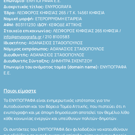
Επωνυμία:
ΕΝΥΠΟΓΡΑΦΑ Ε.Ε.
Διακριτικός τίτλος:
ENYPOGRAFA
Έδρα:
ΛΕΩΦΟΡΟΣ ΚΗΦΙΣΙΑΣ 265 / Τ.Κ. 14561 ΚΗΦΙΣΙΑ
Νομική μορφή:
ΕΤΕΡΟΡΡΥΘΜΗ ΕΤΑΙΡΕΙΑ
ΑΦΜ:
803111230 /
ΔΟΥ:
ΚΕΦΟΔΕ ΑΤΤΙΚΗΣ
Στοιχεία επικοινωνίας:
ΛΕΩΦΟΡΟΣ ΚΗΦΙΣΙΑΣ 265 ΚΗΦΙΣΙΑ /
info@enypografa.gr
/ 210 8100583
Ιδιοκτήτης:
ΑΘΑΝΑΣΙΟΣ ΣΤΑΘΟΠΟΥΛΟΣ
Νόμιμος εκπρόσωπος:
ΑΘΑΝΑΣΙΟΣ ΣΤΑΘΟΠΟΥΛΟΣ
Διευθυντής:
ΑΘΑΝΑΣΙΟΣ ΣΤΑΘΟΠΟΥΛΟΣ
Διευθυντής Σύνταξης:
ΔΗΜΗΤΡΑ ΣΚΕΝΤΖΟΥ
Επωνυμία του ονόματος τομέα (domain name):
ΕΝΥΠΟΓΡΑΦΑ
Ε.Ε.
Ποιοι είμαστε
Το ΕΝΥΠΟΓΡΑΦΑ είναι ενημερωτικός ιστότοπος για την
Αυτοδιοίκηση και τον Βόρειο Τομέα Αττικής, που πιστεύει ότι η
ενυπόγραφη και με άποψη δημοσίευση αποτελεί τον θεμέλιο λίθο
κάθε κοινωνίας ενεργών και υπεύθυνων πολιτών-δημοτών.
Οι συντάκτες του ΕΝΥΠΟΓΡΑΦΑ δεν φιλοδοξούν να κατευθύνουν