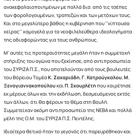
ανακεφαλαιοποιημένων με πολλά δισ. από τις τσέπες
των φορολογουμένων, τραπεζών και των μετόχων τους.
Και στο μεγαλύτερο βάθος η κυβέρνηση που ‘’νίπτουσα
χείρας’’ χαμογελά για τα νεοφιλελεύθερα ιδεολογήματα
της αδιαφορώντας για τους ανθρώπους.
Μ’ αυτές τις προτεραιότητες μεγάλη ήταν η συμμετοχή
στήριξης του αγώνα που ξεκίνησε, από αντιπροσωπεία
του ΣΥΡΙΖΑ Π.Σ., που αποτελούνταν από τους βουλευτές
του Βόρειου Τομέα
Κ. Ζαχαριάδη
,
Γ. Κατρούγκαλου
,
Μ.
Ξενογιαννακοπούλου
και
Π
.
Σκουρλέτη
που χαιρέτησε
εκ μέρους όλων και την εκδήλωση, δεσμευόμενος εκτός
των άλλων, ότι θα φέρουν το θέμα στη Βουλή.
Συμμετείχαν ακόμη αντιπροσωπεία της ΝΕΒΑ και πολλά
μέλη της Ο.Μ. του ΣΥΡΙΖΑ Π.Σ. Πεντέλης.
Ιδιαίτερα θετικό ήταν το γεγονός ότι παρευρέθηκαν και