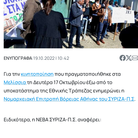
ΕΝΥΠΟΓΡΑΦΑ
|
19.10.2022 | 10:42
Για την
κινητοποίηση
που πραγματοποιήθηκε στα
Μελίσσια
τη Δευτέρα 17 Οκτωβρίου έξω από το
υποκατάστημα της Εθνικής Τράπεζας ενημερώνει η
Νομαρχειακή Επιτροπή Βόρειας Αθήνας του ΣΥΡΙΖΑ-Π.Σ
.
Ειδικότερα, η ΝΕΒΑ ΣΥΡΙΖΑ-Π.Σ. αναφέρει: