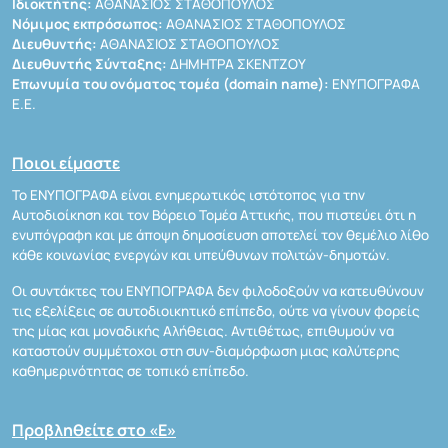
Ιδιοκτήτης:
ΑΘΑΝΑΣΙΟΣ ΣΤΑΘΟΠΟΥΛΟΣ
Νόμιμος εκπρόσωπος:
ΑΘΑΝΑΣΙΟΣ ΣΤΑΘΟΠΟΥΛΟΣ
Διευθυντής:
ΑΘΑΝΑΣΙΟΣ ΣΤΑΘΟΠΟΥΛΟΣ
Διευθυντής Σύνταξης:
ΔΗΜΗΤΡΑ ΣΚΕΝΤΖΟΥ
Επωνυμία του ονόματος τομέα (domain name):
ΕΝΥΠΟΓΡΑΦΑ
Ε.Ε.
Ποιοι είμαστε
Το ΕΝΥΠΟΓΡΑΦΑ είναι ενημερωτικός ιστότοπος για την
Αυτοδιοίκηση και τον Βόρειο Τομέα Αττικής, που πιστεύει ότι η
ενυπόγραφη και με άποψη δημοσίευση αποτελεί τον θεμέλιο λίθο
κάθε κοινωνίας ενεργών και υπεύθυνων πολιτών-δημοτών.
Οι συντάκτες του ΕΝΥΠΟΓΡΑΦΑ δεν φιλοδοξούν να κατευθύνουν
τις εξελίξεις σε αυτοδιοικητικό επίπεδο, ούτε να γίνουν φορείς
της μίας και μοναδικής Αλήθειας. Αντιθέτως, επιθυμούν να
καταστούν συμμέτοχοι στη συν-διαμόρφωση μιας καλύτερης
καθημερινότητας σε τοπικό επίπεδο.
Προβληθείτε στο «Ε»