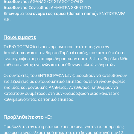
Διευθυντής:
ΑΘΑΝΑΣΙΟΣ ΣΤΑΘΟΠΟΥΛΟΣ
Διευθυντής Σύνταξης:
ΔΗΜΗΤΡΑ ΣΚΕΝΤΖΟΥ
Επωνυμία του ονόματος τομέα (domain name):
ΕΝΥΠΟΓΡΑΦΑ
Ε.Ε.
Ποιοι είμαστε
Το ΕΝΥΠΟΓΡΑΦΑ είναι ενημερωτικός ιστότοπος για την
Αυτοδιοίκηση και τον Βόρειο Τομέα Αττικής, που πιστεύει ότι η
ενυπόγραφη και με άποψη δημοσίευση αποτελεί τον θεμέλιο λίθο
κάθε κοινωνίας ενεργών και υπεύθυνων πολιτών-δημοτών.
Οι συντάκτες του ΕΝΥΠΟΓΡΑΦΑ δεν φιλοδοξούν να κατευθύνουν
τις εξελίξεις σε αυτοδιοικητικό επίπεδο, ούτε να γίνουν φορείς
της μίας και μοναδικής Αλήθειας. Αντιθέτως, επιθυμούν να
καταστούν συμμέτοχοι στη συν-διαμόρφωση μιας καλύτερης
καθημερινότητας σε τοπικό επίπεδο.
Προβληθείτε στο «Ε»
Προβάλλετε την εταιρεία σας και επικοινωνήστε τις υπηρεσίες
σας μέσω ενός ελκυστικού πακέτου, στο δυναμικό κοινό των 12