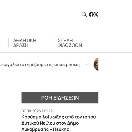
ΑΘΛΗΤΙΚΉ
ΣΤΉΛΗ
ΔΡΆΣΗ
ΦΙΛΌΖΩΩΝ
ία στηρίζουμε τις επιχειρήσεις
Σύσκεψη στον Δήμο
•
ΡΟΉ ΕΙΔΉΣΕΩΝ
07.08.2026 | 12:22
Κρούσμα λοίμωξης από τον ιό του
Δυτικού Νείλου στον Δήμο
Λυκόβρυσης – Πεύκης