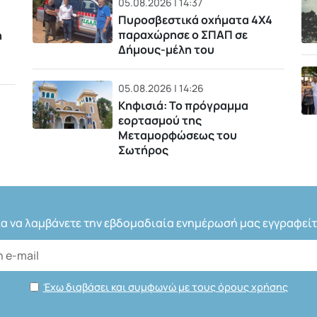
05.08.2026 | 14:37
Πυροσβεστικά οχήματα 4Χ4
παραχώρησε ο ΣΠΑΠ σε
η
Δήμους-μέλη του
05.08.2026 | 14:26
Κηφισιά: Το πρόγραμμα
εορτασμού της
Μεταμορφώσεως του
Σωτήρος
ια να λαμβάνετε την εβδομαδιαία ενημέρωσή μας εγγραφείτ
Έχω διαβάσει και συμφωνώ με τους όρους χρήσης