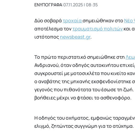
ΕΝΥΠΟΓΡΑΦΑ
|
07.11.2025 | 08:35
Δύο σοβαρά
τροχαία
σημειώθηκαν στο
Νέο 
αποτέλεσμα τον
τραυματισμό πολιτών
και 
ιστότοπος
newsbeast.gr
.
Το πρώτο περιστατικό σημειώθηκε στη
Λεω
Ανδριανού, όταν οδηγός αυτοκινήτου επιχ
συγκρουστεί με μοτοσικλέτα που κινείτο κα
ο αναβάτης της μηχανής εκσφενδονίστηκε 
γεγονός που πιθανότατα του έσωσε τη ζωή.
βοήθειες μέχρι να φτάσει το ασθενοφόρο.
Η οδηγός του οχήματος, εμφανώς ταραγμένη,
ελιγμό, ζητώντας συγγνώμη για το ατύχημα.