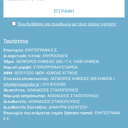
Έχω διαβάσει και συμφωνώ με τους όρους χρήσης
Ταυτότητα
Επωνυμία:
ΕΝΥΠΟΓΡΑΦΑ Ε.Ε.
Διακριτικός τίτλος:
ENYPOGRAFA
Έδρα:
ΛΕΩΦΟΡΟΣ ΚΗΦΙΣΙΑΣ 265 / Τ.Κ. 14561 ΚΗΦΙΣΙΑ
Νομική μορφή:
ΕΤΕΡΟΡΡΥΘΜΗ ΕΤΑΙΡΕΙΑ
ΑΦΜ:
803111230 /
ΔΟΥ:
ΚΕΦΟΔΕ ΑΤΤΙΚΗΣ
Στοιχεία επικοινωνίας:
ΛΕΩΦΟΡΟΣ ΚΗΦΙΣΙΑΣ 265 ΚΗΦΙΣΙΑ /
info@enypografa.gr
/ 210 8100583
Ιδιοκτήτης:
ΑΘΑΝΑΣΙΟΣ ΣΤΑΘΟΠΟΥΛΟΣ
Νόμιμος εκπρόσωπος:
ΑΘΑΝΑΣΙΟΣ ΣΤΑΘΟΠΟΥΛΟΣ
Διευθυντής:
ΑΘΑΝΑΣΙΟΣ ΣΤΑΘΟΠΟΥΛΟΣ
Διευθυντής Σύνταξης:
ΔΗΜΗΤΡΑ ΣΚΕΝΤΖΟΥ
Επωνυμία του ονόματος τομέα (domain name):
ΕΝΥΠΟΓΡΑΦΑ
Ε.Ε.