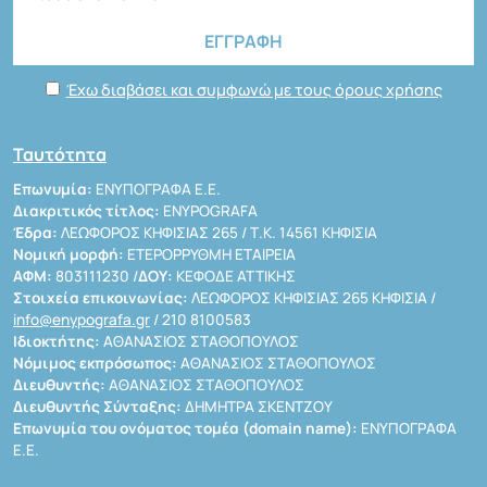
Έχω διαβάσει και συμφωνώ με τους όρους χρήσης
Ταυτότητα
Επωνυμία:
ΕΝΥΠΟΓΡΑΦΑ Ε.Ε.
Διακριτικός τίτλος:
ENYPOGRAFA
Έδρα:
ΛΕΩΦΟΡΟΣ ΚΗΦΙΣΙΑΣ 265 / Τ.Κ. 14561 ΚΗΦΙΣΙΑ
Νομική μορφή:
ΕΤΕΡΟΡΡΥΘΜΗ ΕΤΑΙΡΕΙΑ
ΑΦΜ:
803111230 /
ΔΟΥ:
ΚΕΦΟΔΕ ΑΤΤΙΚΗΣ
Στοιχεία επικοινωνίας:
ΛΕΩΦΟΡΟΣ ΚΗΦΙΣΙΑΣ 265 ΚΗΦΙΣΙΑ /
info@enypografa.gr
/ 210 8100583
Ιδιοκτήτης:
ΑΘΑΝΑΣΙΟΣ ΣΤΑΘΟΠΟΥΛΟΣ
Νόμιμος εκπρόσωπος:
ΑΘΑΝΑΣΙΟΣ ΣΤΑΘΟΠΟΥΛΟΣ
Διευθυντής:
ΑΘΑΝΑΣΙΟΣ ΣΤΑΘΟΠΟΥΛΟΣ
Διευθυντής Σύνταξης:
ΔΗΜΗΤΡΑ ΣΚΕΝΤΖΟΥ
Επωνυμία του ονόματος τομέα (domain name):
ΕΝΥΠΟΓΡΑΦΑ
Ε.Ε.