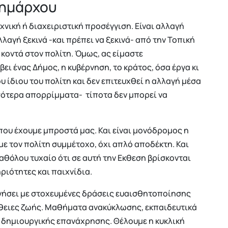
 δημάρχου
εχνική ή διαχειριστική προσέγγιση. Είναι αλλαγή
λλαγή ξεκινά -και πρέπει να ξεκινά- από την Τοπική
 κοντά στον πολίτη. Όμως, ας είμαστε
βει ένας Δήμος, η κυβέρνηση, το κράτος, όσα έργα κι
υ ίδιου του πολίτη και δεν επιτευχθεί η αλλαγή μέσα
σσότερα απορρίμματα- τίποτα δεν μπορεί να
 που έχουμε μπροστά μας. Και είναι μονόδρομος η
ε τον πολίτη συμμέτοχο, όχι απλό αποδέκτη. Και
 καθόλου τυχαίο ότι σε αυτή την Εκθεση βρίσκονται
ριότητες και παιχνίδια.
ινήσει με στοχευμένες δράσεις ευαισθητοποίησης
νήθειες ζωής. Μαθήματα ανακύκλωσης, εκπαιδευτικά
α δημιουργικής επανάχρησης. Θέλουμε η κυκλική