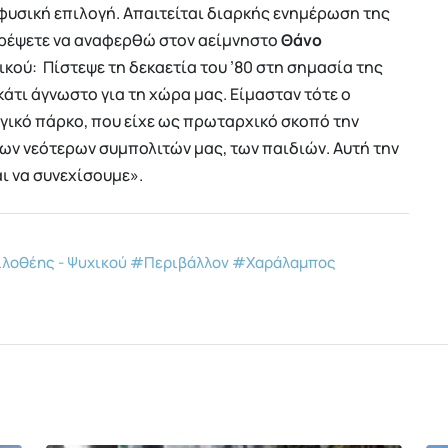
φυσική επιλογή. Απαιτείται διαρκής ενημέρωση της
ιτρέψετε να αναφερθώ στον αείμνηστο
Θάνο
κού: Πίστεψε τη δεκαετία του ’80 στη σημασία της
κάτι άγνωστο για τη χώρα μας. Είμασταν τότε ο
ικό πάρκο, που είχε ως πρωταρχικό σκοπό την
ων νεότερων συμπολιτών μας, των παιδιών. Αυτή την
ι να συνεχίσουμε».
λοθέης - Ψυχικού
#Περιβάλλον
#Χαράλαμπος