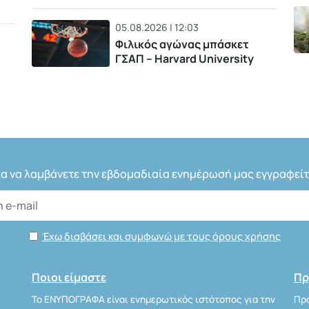
05.08.2026 | 12:03
Φιλικός αγώνας μπάσκετ
ΓΣΑΠ – Harvard University
ια να λαμβάνετε την εβδομαδιαία ενημέρωσή μας εγγραφείτ
Έχω διαβάσει και συμφωνώ με τους όρους χρήσης
Ποιοι είμαστε
Πρ
Το ΕΝΥΠΟΓΡΑΦΑ είναι ενημερωτικός ιστότοπος για την
Προ