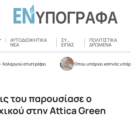
ΑΥΤΟΔΙΟΙΚΗΤΙΚΆ
ΣΥ…
ΠΟΛΙΤΙΣΤΙΚΆ
ΝΈΑ
ΕΊΠΑΣ
ΔΡΏΜΕΝΑ
γού επιστρέφει
Όπου υπάρχει καπνός υπάρχουν και
•
ις του παρουσίασε ο
ικού στην Attica Green