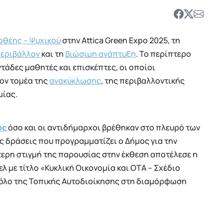
οθέης – Ψυχικού
στην Attica Green Expo 2025, τη
εριβάλλον
και τη
βιώσιμη ανάπτυξη
. Το περίπτερο
τάδες μαθητές και επισκέπτες, οι οποίοι
ον τομέα της
ανακύκλωσης
, της περιβαλλοντικής
μίας.
ος
όσο και οι αντιδήμαρχοι βρέθηκαν στο πλευρό των
ς δράσεις που προγραμματίζει ο Δήμος για την
τερη στιγμή της παρουσίας στην έκθεση αποτέλεσε η
 με τίτλο «Κυκλική Οικονομία και ΟΤΑ – Σχέδιο
ρόλο της Τοπικής Αυτοδιοίκησης στη διαμόρφωση