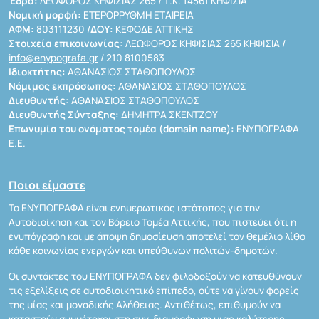
Έδρα:
ΛΕΩΦΟΡΟΣ ΚΗΦΙΣΙΑΣ 265 / Τ.Κ. 14561 ΚΗΦΙΣΙΑ
Νομική μορφή:
ΕΤΕΡΟΡΡΥΘΜΗ ΕΤΑΙΡΕΙΑ
ΑΦΜ:
803111230 /
ΔΟΥ:
ΚΕΦΟΔΕ ΑΤΤΙΚΗΣ
Στοιχεία επικοινωνίας:
ΛΕΩΦΟΡΟΣ ΚΗΦΙΣΙΑΣ 265 ΚΗΦΙΣΙΑ /
info@enypografa.gr
/ 210 8100583
Ιδιοκτήτης:
ΑΘΑΝΑΣΙΟΣ ΣΤΑΘΟΠΟΥΛΟΣ
Νόμιμος εκπρόσωπος:
ΑΘΑΝΑΣΙΟΣ ΣΤΑΘΟΠΟΥΛΟΣ
Διευθυντής:
ΑΘΑΝΑΣΙΟΣ ΣΤΑΘΟΠΟΥΛΟΣ
Διευθυντής Σύνταξης:
ΔΗΜΗΤΡΑ ΣΚΕΝΤΖΟΥ
Επωνυμία του ονόματος τομέα (domain name):
ΕΝΥΠΟΓΡΑΦΑ
Ε.Ε.
Ποιοι είμαστε
Το ΕΝΥΠΟΓΡΑΦΑ είναι ενημερωτικός ιστότοπος για την
Αυτοδιοίκηση και τον Βόρειο Τομέα Αττικής, που πιστεύει ότι η
ενυπόγραφη και με άποψη δημοσίευση αποτελεί τον θεμέλιο λίθο
κάθε κοινωνίας ενεργών και υπεύθυνων πολιτών-δημοτών.
Οι συντάκτες του ΕΝΥΠΟΓΡΑΦΑ δεν φιλοδοξούν να κατευθύνουν
τις εξελίξεις σε αυτοδιοικητικό επίπεδο, ούτε να γίνουν φορείς
της μίας και μοναδικής Αλήθειας. Αντιθέτως, επιθυμούν να