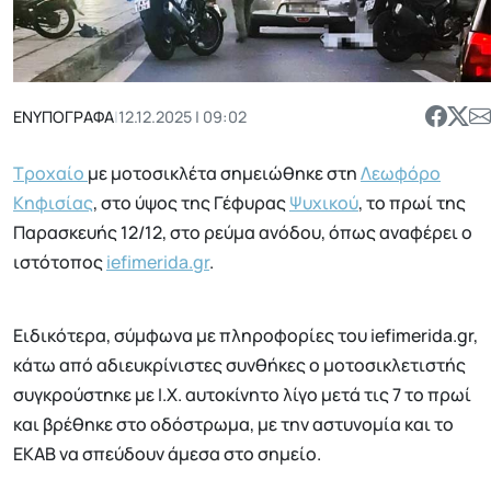
ΕΝΥΠΟΓΡΑΦΑ
|
12.12.2025 | 09:02
Τροχαίο
με μοτοσικλέτα σημειώθηκε στη
Λεωφόρο
Κηφισίας
, στο ύψος της Γέφυρας
Ψυχικού
, το πρωί της
Παρασκευής 12/12, στο ρεύμα ανόδου, όπως αναφέρει ο
ιστότοπος
iefimerida.gr
.
Ειδικότερα, σύμφωνα με πληροφορίες του iefimerida.gr,
κάτω από αδιευκρίνιστες συνθήκες ο μοτοσικλετιστής
συγκρούστηκε με Ι.Χ. αυτοκίνητο λίγο μετά τις 7 το πρωί
και βρέθηκε στο οδόστρωμα, με την αστυνομία και το
ΕΚΑΒ να σπεύδουν άμεσα στο σημείο.