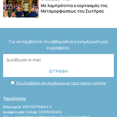
Με λαμπρότητα ο εορτασμός της
Μεταμορφώσεως του Σωτήρος
Για να λαμβάνετε την εβδομαδιαία ενημέρωσή μας
εγγραφείτε:
Έχω διαβάσει και συμφωνώ με τους όρους χρήσης
Ταυτότητα
Επωνυμία:
ΕΝΥΠΟΓΡΑΦΑ Ε.Ε.
Διακριτικός τίτλος:
ENYPOGRAFA