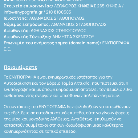
Στοιχεία επικοινωνίας:
ΛΕΩΦΟΡΟΣ ΚΗΦΙΣΙΑΣ 265 ΚΗΦΙΣΙΑ /
info@enypografa.gr
/ 210 8100583
Ιδιοκτήτης:
ΑΘΑΝΑΣΙΟΣ ΣΤΑΘΟΠΟΥΛΟΣ
Νόμιμος εκπρόσωπος:
ΑΘΑΝΑΣΙΟΣ ΣΤΑΘΟΠΟΥΛΟΣ
Διευθυντής:
ΑΘΑΝΑΣΙΟΣ ΣΤΑΘΟΠΟΥΛΟΣ
Διευθυντής Σύνταξης:
ΔΗΜΗΤΡΑ ΣΚΕΝΤΖΟΥ
Επωνυμία του ονόματος τομέα (domain name):
ΕΝΥΠΟΓΡΑΦΑ
Ε.Ε.
Ποιοι είμαστε
Το ΕΝΥΠΟΓΡΑΦΑ είναι ενημερωτικός ιστότοπος για την
Αυτοδιοίκηση και τον Βόρειο Τομέα Αττικής, που πιστεύει ότι η
ενυπόγραφη και με άποψη δημοσίευση αποτελεί τον θεμέλιο λίθο
κάθε κοινωνίας ενεργών και υπεύθυνων πολιτών-δημοτών.
Οι συντάκτες του ΕΝΥΠΟΓΡΑΦΑ δεν φιλοδοξούν να κατευθύνουν
τις εξελίξεις σε αυτοδιοικητικό επίπεδο, ούτε να γίνουν φορείς
της μίας και μοναδικής Αλήθειας. Αντιθέτως, επιθυμούν να
καταστούν συμμέτοχοι στη συν-διαμόρφωση μιας καλύτερης
καθημερινότητας σε τοπικό επίπεδο.