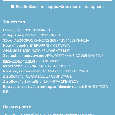
Έχω διαβάσει και συμφωνώ με τους όρους χρήσης
Ταυτότητα
Επωνυμία:
ΕΝΥΠΟΓΡΑΦΑ Ε.Ε.
Διακριτικός τίτλος:
ENYPOGRAFA
Έδρα:
ΛΕΩΦΟΡΟΣ ΚΗΦΙΣΙΑΣ 265 / Τ.Κ. 14561 ΚΗΦΙΣΙΑ
Νομική μορφή:
ΕΤΕΡΟΡΡΥΘΜΗ ΕΤΑΙΡΕΙΑ
ΑΦΜ:
803111230 /
ΔΟΥ:
ΚΕΦΟΔΕ ΑΤΤΙΚΗΣ
Στοιχεία επικοινωνίας:
ΛΕΩΦΟΡΟΣ ΚΗΦΙΣΙΑΣ 265 ΚΗΦΙΣΙΑ /
info@enypografa.gr
/ 210 8100583
Ιδιοκτήτης:
ΑΘΑΝΑΣΙΟΣ ΣΤΑΘΟΠΟΥΛΟΣ
Νόμιμος εκπρόσωπος:
ΑΘΑΝΑΣΙΟΣ ΣΤΑΘΟΠΟΥΛΟΣ
Διευθυντής:
ΑΘΑΝΑΣΙΟΣ ΣΤΑΘΟΠΟΥΛΟΣ
Διευθυντής Σύνταξης:
ΔΗΜΗΤΡΑ ΣΚΕΝΤΖΟΥ
Επωνυμία του ονόματος τομέα (domain name):
ΕΝΥΠΟΓΡΑΦΑ
Ε.Ε.
Ποιοι είμαστε