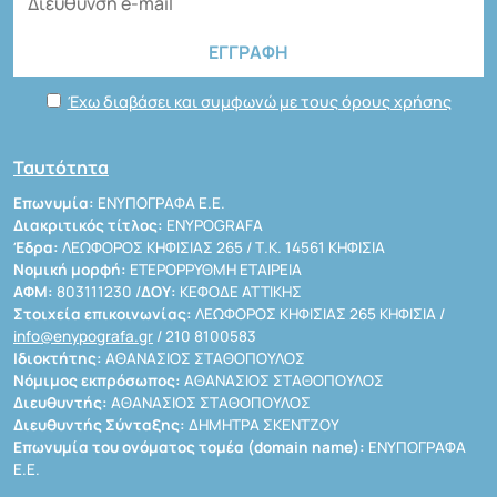
Έχω διαβάσει και συμφωνώ με τους όρους χρήσης
Ταυτότητα
Επωνυμία:
ΕΝΥΠΟΓΡΑΦΑ Ε.Ε.
Διακριτικός τίτλος:
ENYPOGRAFA
Έδρα:
ΛΕΩΦΟΡΟΣ ΚΗΦΙΣΙΑΣ 265 / Τ.Κ. 14561 ΚΗΦΙΣΙΑ
Νομική μορφή:
ΕΤΕΡΟΡΡΥΘΜΗ ΕΤΑΙΡΕΙΑ
ΑΦΜ:
803111230 /
ΔΟΥ:
ΚΕΦΟΔΕ ΑΤΤΙΚΗΣ
Στοιχεία επικοινωνίας:
ΛΕΩΦΟΡΟΣ ΚΗΦΙΣΙΑΣ 265 ΚΗΦΙΣΙΑ /
info@enypografa.gr
/ 210 8100583
Ιδιοκτήτης:
ΑΘΑΝΑΣΙΟΣ ΣΤΑΘΟΠΟΥΛΟΣ
Νόμιμος εκπρόσωπος:
ΑΘΑΝΑΣΙΟΣ ΣΤΑΘΟΠΟΥΛΟΣ
Διευθυντής:
ΑΘΑΝΑΣΙΟΣ ΣΤΑΘΟΠΟΥΛΟΣ
Διευθυντής Σύνταξης:
ΔΗΜΗΤΡΑ ΣΚΕΝΤΖΟΥ
Επωνυμία του ονόματος τομέα (domain name):
ΕΝΥΠΟΓΡΑΦΑ
Ε.Ε.