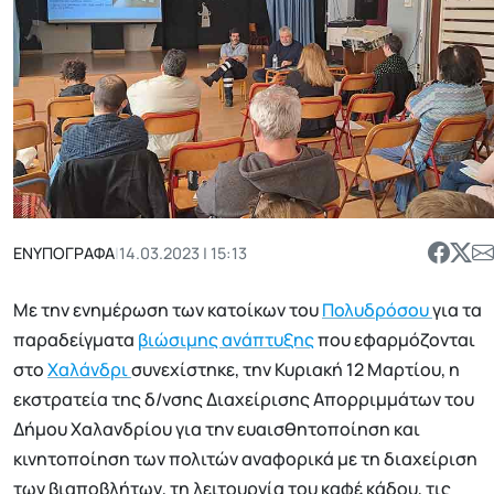
ΕΝΥΠΟΓΡΑΦΑ
|
14.03.2023 | 15:13
Με την ενημέρωση των κατοίκων του
Πολυδρόσου
για τα
παραδείγματα
βιώσιμης ανάπτυξης
που εφαρμόζονται
στο
Χαλάνδρι
συνεχίστηκε, την Κυριακή 12 Μαρτίου, η
εκστρατεία της δ/νσης Διαχείρισης Απορριμμάτων του
Δήμου Χαλανδρίου για την ευαισθητοποίηση και
κινητοποίηση των πολιτών αναφορικά με τη διαχείριση
των βιαποβλήτων, τη λειτουργία του καφέ κάδου, τις