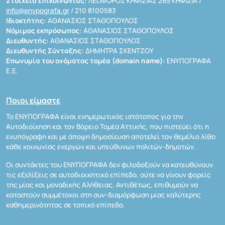
Στοιχεία επικοινωνίας:
ΛΕΩΦΟΡΟΣ ΚΗΦΙΣΙΑΣ 265 ΚΗΦΙΣΙΑ /
info@enypografa.gr
/ 210 8100583
Ιδιοκτήτης:
ΑΘΑΝΑΣΙΟΣ ΣΤΑΘΟΠΟΥΛΟΣ
Νόμιμος εκπρόσωπος:
ΑΘΑΝΑΣΙΟΣ ΣΤΑΘΟΠΟΥΛΟΣ
Διευθυντής:
ΑΘΑΝΑΣΙΟΣ ΣΤΑΘΟΠΟΥΛΟΣ
Διευθυντής Σύνταξης:
ΔΗΜΗΤΡΑ ΣΚΕΝΤΖΟΥ
Επωνυμία του ονόματος τομέα (domain name):
ΕΝΥΠΟΓΡΑΦΑ
Ε.Ε.
Ποιοι είμαστε
Το ΕΝΥΠΟΓΡΑΦΑ είναι ενημερωτικός ιστότοπος για την
Αυτοδιοίκηση και τον Βόρειο Τομέα Αττικής, που πιστεύει ότι η
ενυπόγραφη και με άποψη δημοσίευση αποτελεί τον θεμέλιο λίθο
κάθε κοινωνίας ενεργών και υπεύθυνων πολιτών-δημοτών.
Οι συντάκτες του ΕΝΥΠΟΓΡΑΦΑ δεν φιλοδοξούν να κατευθύνουν
τις εξελίξεις σε αυτοδιοικητικό επίπεδο, ούτε να γίνουν φορείς
της μίας και μοναδικής Αλήθειας. Αντιθέτως, επιθυμούν να
καταστούν συμμέτοχοι στη συν-διαμόρφωση μιας καλύτερης
καθημερινότητας σε τοπικό επίπεδο.