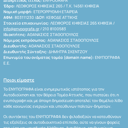
Διακριτικός τίτλος:
ENYPOGRAFA
Έδρα:
ΛΕΩΦΟΡΟΣ ΚΗΦΙΣΙΑΣ 265 / Τ.Κ. 14561 ΚΗΦΙΣΙΑ
Νομική μορφή:
ΕΤΕΡΟΡΡΥΘΜΗ ΕΤΑΙΡΕΙΑ
ΑΦΜ:
803111230 /
ΔΟΥ:
ΚΕΦΟΔΕ ΑΤΤΙΚΗΣ
Στοιχεία επικοινωνίας:
ΛΕΩΦΟΡΟΣ ΚΗΦΙΣΙΑΣ 265 ΚΗΦΙΣΙΑ /
info@enypografa.gr
/ 210 8100583
Ιδιοκτήτης:
ΑΘΑΝΑΣΙΟΣ ΣΤΑΘΟΠΟΥΛΟΣ
Νόμιμος εκπρόσωπος:
ΑΘΑΝΑΣΙΟΣ ΣΤΑΘΟΠΟΥΛΟΣ
Διευθυντής:
ΑΘΑΝΑΣΙΟΣ ΣΤΑΘΟΠΟΥΛΟΣ
Διευθυντής Σύνταξης:
ΔΗΜΗΤΡΑ ΣΚΕΝΤΖΟΥ
Επωνυμία του ονόματος τομέα (domain name):
ΕΝΥΠΟΓΡΑΦΑ
Ε.Ε.
Ποιοι είμαστε
Το ΕΝΥΠΟΓΡΑΦΑ είναι ενημερωτικός ιστότοπος για την
Αυτοδιοίκηση και τον Βόρειο Τομέα Αττικής, που πιστεύει ότι η
ενυπόγραφη και με άποψη δημοσίευση αποτελεί τον θεμέλιο λίθο
κάθε κοινωνίας ενεργών και υπεύθυνων πολιτών-δημοτών.
Οι συντάκτες του ΕΝΥΠΟΓΡΑΦΑ δεν φιλοδοξούν να κατευθύνουν
τις εξελίξεις σε αυτοδιοικητικό επίπεδο, ούτε να γίνουν φορείς
της μίας και μοναδικής Αλήθειας. Αντιθέτως, επιθυμούν να