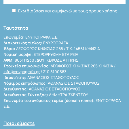
Έχω διαβάσει και συμφωνώ με τους όρους χρήσης
Ταυτότητα
Επωνυμία:
ΕΝΥΠΟΓΡΑΦΑ Ε.Ε.
Διακριτικός τίτλος:
ENYPOGRAFA
Έδρα:
ΛΕΩΦΟΡΟΣ ΚΗΦΙΣΙΑΣ 265 / Τ.Κ. 14561 ΚΗΦΙΣΙΑ
Νομική μορφή:
ΕΤΕΡΟΡΡΥΘΜΗ ΕΤΑΙΡΕΙΑ
ΑΦΜ:
803111230 /
ΔΟΥ:
ΚΕΦΟΔΕ ΑΤΤΙΚΗΣ
Στοιχεία επικοινωνίας:
ΛΕΩΦΟΡΟΣ ΚΗΦΙΣΙΑΣ 265 ΚΗΦΙΣΙΑ /
info@enypografa.gr
/ 210 8100583
Ιδιοκτήτης:
ΑΘΑΝΑΣΙΟΣ ΣΤΑΘΟΠΟΥΛΟΣ
Νόμιμος εκπρόσωπος:
ΑΘΑΝΑΣΙΟΣ ΣΤΑΘΟΠΟΥΛΟΣ
Διευθυντής:
ΑΘΑΝΑΣΙΟΣ ΣΤΑΘΟΠΟΥΛΟΣ
Διευθυντής Σύνταξης:
ΔΗΜΗΤΡΑ ΣΚΕΝΤΖΟΥ
Επωνυμία του ονόματος τομέα (domain name):
ΕΝΥΠΟΓΡΑΦΑ
Ε.Ε.
Ποιοι είμαστε