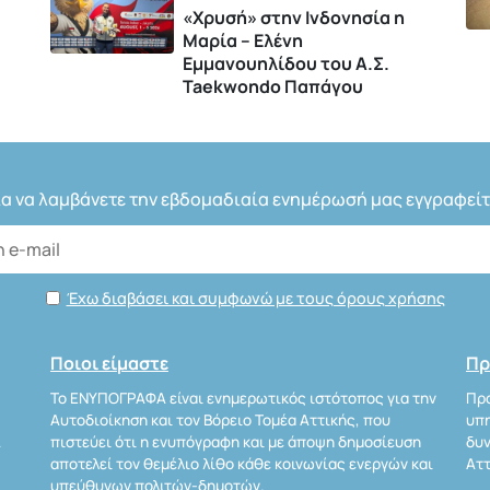
«Χρυσή» στην Ινδονησία η
Μαρία – Ελένη
Εμμανουηλίδου του Α.Σ.
Taekwondo Παπάγου
ια να λαμβάνετε την εβδομαδιαία ενημέρωσή μας εγγραφείτ
Έχω διαβάσει και συμφωνώ με τους όρους χρήσης
Ποιοι είμαστε
Πρ
Το ΕΝΥΠΟΓΡΑΦΑ είναι ενημερωτικός ιστότοπος για την
Προ
Αυτοδιοίκηση και τον Βόρειο Τομέα Αττικής, που
υπη
Α
πιστεύει ότι η ενυπόγραφη και με άποψη δημοσίευση
δυν
αποτελεί τον θεμέλιο λίθο κάθε κοινωνίας ενεργών και
Αττ
υπεύθυνων πολιτών-δημοτών.