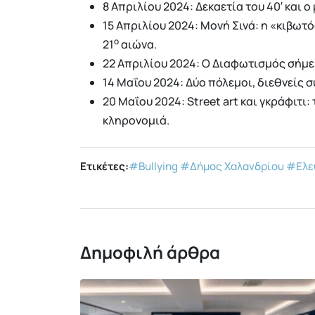
8 Απριλίου 2024: Δεκαετία του 40′ και 
15 Απριλίου 2024: Μονή Σινά: η «κιβωτ
ο
21
αιώνα.
22 Απριλίου 2024: Ο Διαφωτισμός σήμερ
14 Μαΐου 2024: Δύο πόλεμοι, διεθνείς σ
20 Μαΐου 2024: Street art και γκράφιτι
κληρονομιά.
Ετικέτες:
#Bullying
#Δήμος Χαλανδρίου
#Ελε
Δημοφιλή άρθρα