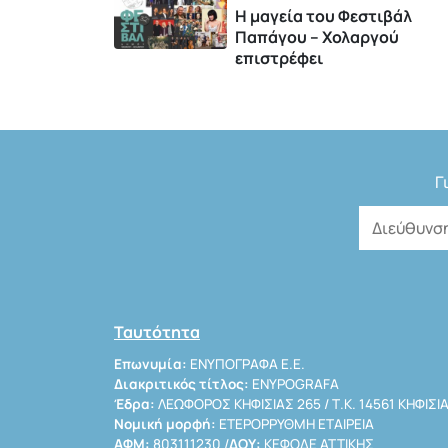
Η μαγεία του Φεστιβάλ
Παπάγου – Χολαργού
επιστρέφει
Γ
Ταυτότητα
Επωνυμία:
ΕΝΥΠΟΓΡΑΦΑ Ε.Ε.
Διακριτικός τίτλος:
ENYPOGRAFA
Έδρα:
ΛΕΩΦΟΡΟΣ ΚΗΦΙΣΙΑΣ 265 / Τ.Κ. 14561 ΚΗΦΙΣΙ
Νομική μορφή:
ΕΤΕΡΟΡΡΥΘΜΗ ΕΤΑΙΡΕΙΑ
ΑΦΜ:
803111230 /
ΔΟΥ:
ΚΕΦΟΔΕ ΑΤΤΙΚΗΣ