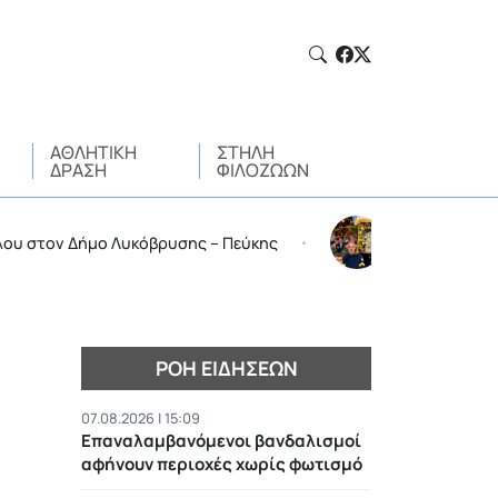
ΑΘΛΗΤΙΚΉ
ΣΤΉΛΗ
ΔΡΆΣΗ
ΦΙΛΌΖΩΩΝ
ν Δήμο Λυκόβρυσης – Πεύκης
Με λαμπρότητα ο εορ
•
ΡΟΉ ΕΙΔΉΣΕΩΝ
07.08.2026 | 15:09
Επαναλαμβανόμενοι βανδαλισμοί
αφήνουν περιοχές χωρίς φωτισμό