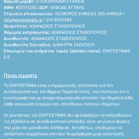
Νομική μορφή:
ΕΤΕΡΟΡΡΥΘΜΗ ΕΤΑΙΡΕΙΑ
ΑΦΜ:
803111230 /
ΔΟΥ:
ΚΕΦΟΔΕ ΑΤΤΙΚΗΣ
Στοιχεία επικοινωνίας:
ΛΕΩΦΟΡΟΣ ΚΗΦΙΣΙΑΣ 265 ΚΗΦΙΣΙΑ /
info@enypografa.gr
/ 210 8100583
Ιδιοκτήτης:
ΑΘΑΝΑΣΙΟΣ ΣΤΑΘΟΠΟΥΛΟΣ
Νόμιμος εκπρόσωπος:
ΑΘΑΝΑΣΙΟΣ ΣΤΑΘΟΠΟΥΛΟΣ
Διευθυντής:
ΑΘΑΝΑΣΙΟΣ ΣΤΑΘΟΠΟΥΛΟΣ
Διευθυντής Σύνταξης:
ΔΗΜΗΤΡΑ ΣΚΕΝΤΖΟΥ
Επωνυμία του ονόματος τομέα (domain name):
ΕΝΥΠΟΓΡΑΦΑ
Ε.Ε.
Ποιοι είμαστε
Το ΕΝΥΠΟΓΡΑΦΑ είναι ενημερωτικός ιστότοπος για την
Αυτοδιοίκηση και τον Βόρειο Τομέα Αττικής, που πιστεύει ότι η
ενυπόγραφη και με άποψη δημοσίευση αποτελεί τον θεμέλιο λίθο
κάθε κοινωνίας ενεργών και υπεύθυνων πολιτών-δημοτών.
Οι συντάκτες του ΕΝΥΠΟΓΡΑΦΑ δεν φιλοδοξούν να κατευθύνουν
τις εξελίξεις σε αυτοδιοικητικό επίπεδο, ούτε να γίνουν φορείς
της μίας και μοναδικής Αλήθειας. Αντιθέτως, επιθυμούν να
καταστούν συμμέτοχοι στη συν-διαμόρφωση μιας καλύτερης