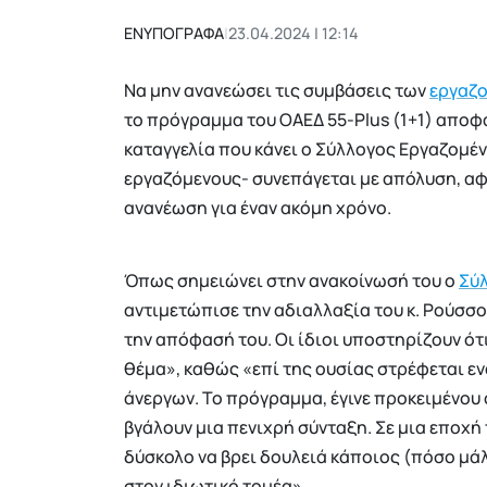
ΕΝΥΠΟΓΡΑΦΑ
|
23.04.2024 | 12:14
Να μην ανανεώσει τις συμβάσεις των
εργαζ
το πρόγραμμα του ΟΑΕΔ 55-Plus (1+1) απο
καταγγελία που κάνει ο Σύλλογος Εργαζομέ
εργαζόμενους- συνεπάγεται με απόλυση, α
ανανέωση για έναν ακόμη χρόνο.
Όπως σημειώνει στην ανακοίνωσή του ο
Σύ
αντιμετώπισε την αδιαλλαξία του κ. Ρούσσο
την απόφασή του. Οι ίδιοι υποστηρίζουν ότ
θέμα», καθώς «επί της ουσίας στρέφεται ε
άνεργων. Το πρόγραμμα, έγινε προκειμένου 
βγάλουν μια πενιχρή σύνταξη. Σε μια εποχή 
δύσκολο να βρει δουλειά κάποιος (πόσο μάλ
στον ιδιωτικό τομέα».