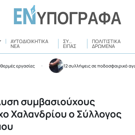
ΑΥΤΟΔΙΟΙΚΗΤΙΚΆ
ΣΥ…
ΠΟΛΙΤΙΣΤΙΚΆ
ΝΈΑ
ΕΊΠΑΣ
ΔΡΏΜΕΝΑ
εργασίες
12 συλλήψεις σε ποδοσφαιρικό αγώνα στο 
•
λυση συμβασιούχους
χο Χαλανδρίου ο Σύλλογος
μου