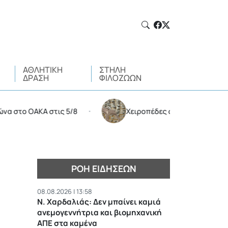
ΑΘΛΗΤΙΚΉ
ΣΤΉΛΗ
ΔΡΆΣΗ
ΦΙΛΌΖΩΩΝ
ΟΑΚΑ στις 5/8
Χειροπέδες σε 35χρονο για διακίνησ
•
ΡΟΉ ΕΙΔΉΣΕΩΝ
08.08.2026 | 13:58
Ν. Χαρδαλιάς: Δεν μπαίνει καμιά
ανεμογεννήτρια και βιομηχανική
ΑΠΕ στα καμένα