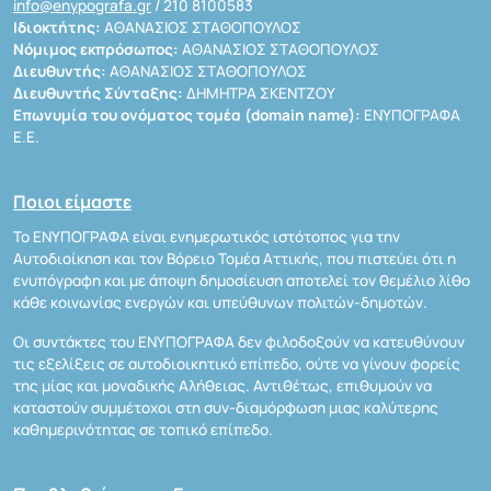
info@enypografa.gr
/ 210 8100583
Ιδιοκτήτης:
ΑΘΑΝΑΣΙΟΣ ΣΤΑΘΟΠΟΥΛΟΣ
Νόμιμος εκπρόσωπος:
ΑΘΑΝΑΣΙΟΣ ΣΤΑΘΟΠΟΥΛΟΣ
Διευθυντής:
ΑΘΑΝΑΣΙΟΣ ΣΤΑΘΟΠΟΥΛΟΣ
Διευθυντής Σύνταξης:
ΔΗΜΗΤΡΑ ΣΚΕΝΤΖΟΥ
Επωνυμία του ονόματος τομέα (domain name):
ΕΝΥΠΟΓΡΑΦΑ
Ε.Ε.
Ποιοι είμαστε
Το ΕΝΥΠΟΓΡΑΦΑ είναι ενημερωτικός ιστότοπος για την
Αυτοδιοίκηση και τον Βόρειο Τομέα Αττικής, που πιστεύει ότι η
ενυπόγραφη και με άποψη δημοσίευση αποτελεί τον θεμέλιο λίθο
κάθε κοινωνίας ενεργών και υπεύθυνων πολιτών-δημοτών.
Οι συντάκτες του ΕΝΥΠΟΓΡΑΦΑ δεν φιλοδοξούν να κατευθύνουν
τις εξελίξεις σε αυτοδιοικητικό επίπεδο, ούτε να γίνουν φορείς
της μίας και μοναδικής Αλήθειας. Αντιθέτως, επιθυμούν να
καταστούν συμμέτοχοι στη συν-διαμόρφωση μιας καλύτερης
καθημερινότητας σε τοπικό επίπεδο.