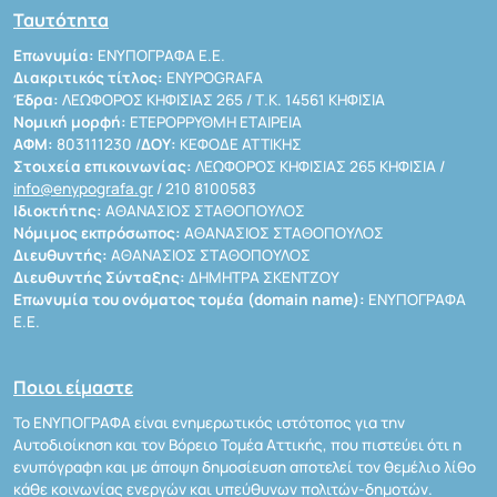
Ταυτότητα
Επωνυμία:
ΕΝΥΠΟΓΡΑΦΑ Ε.Ε.
Διακριτικός τίτλος:
ENYPOGRAFA
Έδρα:
ΛΕΩΦΟΡΟΣ ΚΗΦΙΣΙΑΣ 265 / Τ.Κ. 14561 ΚΗΦΙΣΙΑ
Νομική μορφή:
ΕΤΕΡΟΡΡΥΘΜΗ ΕΤΑΙΡΕΙΑ
ΑΦΜ:
803111230 /
ΔΟΥ:
ΚΕΦΟΔΕ ΑΤΤΙΚΗΣ
Στοιχεία επικοινωνίας:
ΛΕΩΦΟΡΟΣ ΚΗΦΙΣΙΑΣ 265 ΚΗΦΙΣΙΑ /
info@enypografa.gr
/ 210 8100583
Ιδιοκτήτης:
ΑΘΑΝΑΣΙΟΣ ΣΤΑΘΟΠΟΥΛΟΣ
Νόμιμος εκπρόσωπος:
ΑΘΑΝΑΣΙΟΣ ΣΤΑΘΟΠΟΥΛΟΣ
Διευθυντής:
ΑΘΑΝΑΣΙΟΣ ΣΤΑΘΟΠΟΥΛΟΣ
Διευθυντής Σύνταξης:
ΔΗΜΗΤΡΑ ΣΚΕΝΤΖΟΥ
Επωνυμία του ονόματος τομέα (domain name):
ΕΝΥΠΟΓΡΑΦΑ
Ε.Ε.
Ποιοι είμαστε
Το ΕΝΥΠΟΓΡΑΦΑ είναι ενημερωτικός ιστότοπος για την
Αυτοδιοίκηση και τον Βόρειο Τομέα Αττικής, που πιστεύει ότι η
ενυπόγραφη και με άποψη δημοσίευση αποτελεί τον θεμέλιο λίθο
κάθε κοινωνίας ενεργών και υπεύθυνων πολιτών-δημοτών.