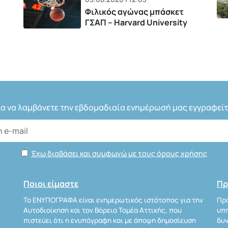
Φιλικός αγώνας μπάσκετ
ΓΣΑΠ – Harvard University
ια να λαμβάνετε την εβδομαδιαία ενημέρωσή μας εγγραφείτ
Έχω διαβάσει και συμφωνώ με τους όρους χρήσης
Ποιοι είμαστε
Πρ
Το ΕΝΥΠΟΓΡΑΦΑ είναι ενημερωτικός ιστότοπος για την
Προ
Αυτοδιοίκηση και τον Βόρειο Τομέα Αττικής, που
υπη
Α
πιστεύει ότι η ενυπόγραφη και με άποψη δημοσίευση
δυν