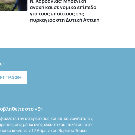
Ν. Χαρδαλιάς: Μηδενική
ανοχή και σε νομικό επίπεδο
για τους υπαίτιους της
πυρκαγιάς στη Δυτική Αττική
ε:
οβληθείτε στο «Ε»
βάλλετε την εταιρεία σας και επικοινωνήστε τις
ρεσίες σας μέσω ενός ελκυστικού πακέτου, στο
αμικό κοινό των 12 Δήμων του Βορείου Τομέα