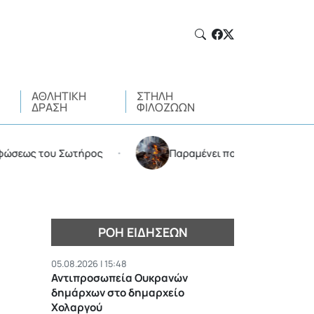
ΑΘΛΗΤΙΚΉ
ΣΤΉΛΗ
ΔΡΆΣΗ
ΦΙΛΌΖΩΩΝ
ς του Σωτήρος
Παραμένει πολύ υψηλός ο κίνδυνος π
•
ΡΟΉ ΕΙΔΉΣΕΩΝ
05.08.2026 | 15:48
Αντιπροσωπεία Ουκρανών
δημάρχων στο δημαρχείο
Χολαργού