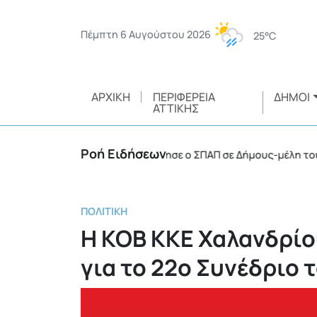
Πέμπτη 6 Αυγούστου 2026
25°C
ΑΡΧΙΚΉ
ΠΕΡΙΦΈΡΕΙΑ
ΔΉΜΟΙ
ΑΤΤΙΚΉΣ
Ροή Ειδήσεων
τικά οχήματα 4Χ4 παραχώρησε ο ΣΠΑΠ σε Δήμους-μέλη του
•
ΠΟΛΙΤΙΚΉ
Η ΚΟΒ ΚΚΕ Χαλανδρίο
για το 22ο Συνέδριο 