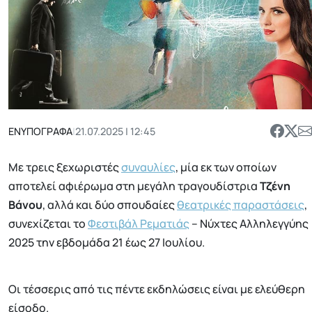
ΕΝΥΠΟΓΡΑΦΑ
|
21.07.2025 | 12:45
Με τρεις ξεχωριστές
συναυλίες
, μία εκ των οποίων
αποτελεί αφιέρωμα στη μεγάλη τραγουδίστρια
Τζένη
Βάνου
, αλλά και δύο σπουδαίες
θεατρικές παραστάσεις
,
συνεχίζεται το
Φεστιβάλ Ρεματιάς
– Νύχτες Αλληλεγγύης
2025 την εβδομάδα 21 έως 27 Ιουλίου.
Οι τέσσερις από τις πέντε εκδηλώσεις είναι με ελεύθερη
είσοδο.