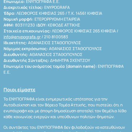
Επωνυμία:
ΕΝΥΠΟΓΡΑΦΑ Ε.Ε.
Διακριτικός τίτλος:
ENYPOGRAFA
Έδρα:
ΛΕΩΦΟΡΟΣ ΚΗΦΙΣΙΑΣ 265 / Τ.Κ. 14561 ΚΗΦΙΣΙΑ
Νομική μορφή:
ΕΤΕΡΟΡΡΥΘΜΗ ΕΤΑΙΡΕΙΑ
ΑΦΜ:
803111230 /
ΔΟΥ:
ΚΕΦΟΔΕ ΑΤΤΙΚΗΣ
Στοιχεία επικοινωνίας:
ΛΕΩΦΟΡΟΣ ΚΗΦΙΣΙΑΣ 265 ΚΗΦΙΣΙΑ /
info@enypografa.gr
/ 210 8100583
Ιδιοκτήτης:
ΑΘΑΝΑΣΙΟΣ ΣΤΑΘΟΠΟΥΛΟΣ
Νόμιμος εκπρόσωπος:
ΑΘΑΝΑΣΙΟΣ ΣΤΑΘΟΠΟΥΛΟΣ
Διευθυντής:
ΑΘΑΝΑΣΙΟΣ ΣΤΑΘΟΠΟΥΛΟΣ
Διευθυντής Σύνταξης:
ΔΗΜΗΤΡΑ ΣΚΕΝΤΖΟΥ
Επωνυμία του ονόματος τομέα (domain name):
ΕΝΥΠΟΓΡΑΦΑ
Ε.Ε.
Ποιοι είμαστε
Το ΕΝΥΠΟΓΡΑΦΑ είναι ενημερωτικός ιστότοπος για την
Αυτοδιοίκηση και τον Βόρειο Τομέα Αττικής, που πιστεύει ότι η
ενυπόγραφη και με άποψη δημοσίευση αποτελεί τον θεμέλιο λίθο
κάθε κοινωνίας ενεργών και υπεύθυνων πολιτών-δημοτών.
Οι συντάκτες του ΕΝΥΠΟΓΡΑΦΑ δεν φιλοδοξούν να κατευθύνουν