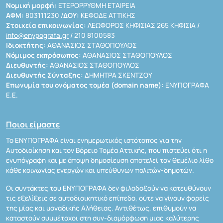
Νομική μορφή:
ΕΤΕΡΟΡΡΥΘΜΗ ΕΤΑΙΡΕΙΑ
ΑΦΜ:
803111230 /
ΔΟΥ:
ΚΕΦΟΔΕ ΑΤΤΙΚΗΣ
Στοιχεία επικοινωνίας:
ΛΕΩΦΟΡΟΣ ΚΗΦΙΣΙΑΣ 265 ΚΗΦΙΣΙΑ /
info@enypografa.gr
/ 210 8100583
Ιδιοκτήτης:
ΑΘΑΝΑΣΙΟΣ ΣΤΑΘΟΠΟΥΛΟΣ
Νόμιμος εκπρόσωπος:
ΑΘΑΝΑΣΙΟΣ ΣΤΑΘΟΠΟΥΛΟΣ
Διευθυντής:
ΑΘΑΝΑΣΙΟΣ ΣΤΑΘΟΠΟΥΛΟΣ
Διευθυντής Σύνταξης:
ΔΗΜΗΤΡΑ ΣΚΕΝΤΖΟΥ
Επωνυμία του ονόματος τομέα (domain name):
ΕΝΥΠΟΓΡΑΦΑ
Ε.Ε.
Ποιοι είμαστε
Το ΕΝΥΠΟΓΡΑΦΑ είναι ενημερωτικός ιστότοπος για την
Αυτοδιοίκηση και τον Βόρειο Τομέα Αττικής, που πιστεύει ότι η
ενυπόγραφη και με άποψη δημοσίευση αποτελεί τον θεμέλιο λίθο
κάθε κοινωνίας ενεργών και υπεύθυνων πολιτών-δημοτών.
Οι συντάκτες του ΕΝΥΠΟΓΡΑΦΑ δεν φιλοδοξούν να κατευθύνουν
τις εξελίξεις σε αυτοδιοικητικό επίπεδο, ούτε να γίνουν φορείς
της μίας και μοναδικής Αλήθειας. Αντιθέτως, επιθυμούν να
καταστούν συμμέτοχοι στη συν-διαμόρφωση μιας καλύτερης