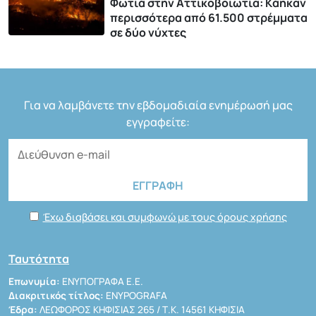
Φωτιά στην Αττικοβοιωτία: Kάηκαν
περισσότερα από 61.500 στρέμματα
σε δύο νύχτες
Για να λαμβάνετε την εβδομαδιαία ενημέρωσή μας
εγγραφείτε:
Έχω διαβάσει και συμφωνώ με τους όρους χρήσης
Ταυτότητα
Επωνυμία:
ΕΝΥΠΟΓΡΑΦΑ Ε.Ε.
Διακριτικός τίτλος:
ENYPOGRAFA
Έδρα:
ΛΕΩΦΟΡΟΣ ΚΗΦΙΣΙΑΣ 265 / Τ.Κ. 14561 ΚΗΦΙΣΙΑ