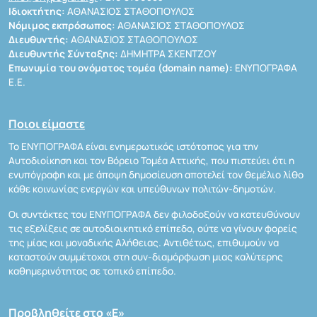
Ιδιοκτήτης:
ΑΘΑΝΑΣΙΟΣ ΣΤΑΘΟΠΟΥΛΟΣ
Νόμιμος εκπρόσωπος:
ΑΘΑΝΑΣΙΟΣ ΣΤΑΘΟΠΟΥΛΟΣ
Διευθυντής:
ΑΘΑΝΑΣΙΟΣ ΣΤΑΘΟΠΟΥΛΟΣ
Διευθυντής Σύνταξης:
ΔΗΜΗΤΡΑ ΣΚΕΝΤΖΟΥ
Επωνυμία του ονόματος τομέα (domain name):
ΕΝΥΠΟΓΡΑΦΑ
Ε.Ε.
Ποιοι είμαστε
Το ΕΝΥΠΟΓΡΑΦΑ είναι ενημερωτικός ιστότοπος για την
Αυτοδιοίκηση και τον Βόρειο Τομέα Αττικής, που πιστεύει ότι η
ενυπόγραφη και με άποψη δημοσίευση αποτελεί τον θεμέλιο λίθο
κάθε κοινωνίας ενεργών και υπεύθυνων πολιτών-δημοτών.
Οι συντάκτες του ΕΝΥΠΟΓΡΑΦΑ δεν φιλοδοξούν να κατευθύνουν
τις εξελίξεις σε αυτοδιοικητικό επίπεδο, ούτε να γίνουν φορείς
της μίας και μοναδικής Αλήθειας. Αντιθέτως, επιθυμούν να
καταστούν συμμέτοχοι στη συν-διαμόρφωση μιας καλύτερης
καθημερινότητας σε τοπικό επίπεδο.
Προβληθείτε στο «Ε»