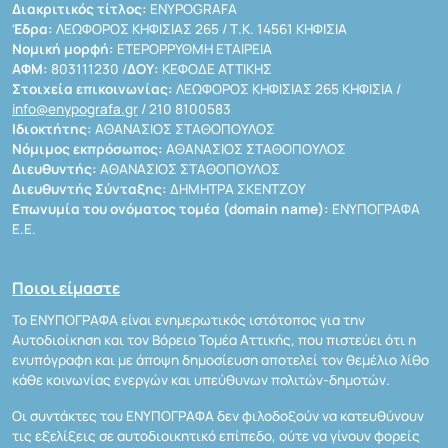
Διακριτικός τίτλος:
ENYPOGRAFA
Έδρα:
ΛΕΩΦΟΡΟΣ ΚΗΦΙΣΙΑΣ 265 / Τ.Κ. 14561 ΚΗΦΙΣΙΑ
Νομική μορφή:
ΕΤΕΡΟΡΡΥΘΜΗ ΕΤΑΙΡΕΙΑ
ΑΦΜ:
803111230 /
ΔΟΥ:
ΚΕΦΟΔΕ ΑΤΤΙΚΗΣ
Στοιχεία επικοινωνίας:
ΛΕΩΦΟΡΟΣ ΚΗΦΙΣΙΑΣ 265 ΚΗΦΙΣΙΑ /
info@enypografa.gr
/ 210 8100583
Ιδιοκτήτης:
ΑΘΑΝΑΣΙΟΣ ΣΤΑΘΟΠΟΥΛΟΣ
Νόμιμος εκπρόσωπος:
ΑΘΑΝΑΣΙΟΣ ΣΤΑΘΟΠΟΥΛΟΣ
Διευθυντής:
ΑΘΑΝΑΣΙΟΣ ΣΤΑΘΟΠΟΥΛΟΣ
Διευθυντής Σύνταξης:
ΔΗΜΗΤΡΑ ΣΚΕΝΤΖΟΥ
Επωνυμία του ονόματος τομέα (domain name):
ΕΝΥΠΟΓΡΑΦΑ
Ε.Ε.
Ποιοι είμαστε
Το ΕΝΥΠΟΓΡΑΦΑ είναι ενημερωτικός ιστότοπος για την
Αυτοδιοίκηση και τον Βόρειο Τομέα Αττικής, που πιστεύει ότι η
ενυπόγραφη και με άποψη δημοσίευση αποτελεί τον θεμέλιο λίθο
κάθε κοινωνίας ενεργών και υπεύθυνων πολιτών-δημοτών.
Οι συντάκτες του ΕΝΥΠΟΓΡΑΦΑ δεν φιλοδοξούν να κατευθύνουν
τις εξελίξεις σε αυτοδιοικητικό επίπεδο, ούτε να γίνουν φορείς