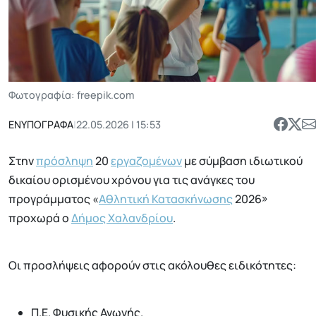
Φωτογραφία: freepik.com
ΕΝΥΠΟΓΡΑΦΑ
|
22.05.2026 | 15:53
Στην
πρόσληψη
20
εργαζομένων
με σύμβαση ιδιωτικού
δικαίου ορισμένου χρόνου για τις ανάγκες του
προγράμματος «
Αθλητική Κατασκήνωσης
2026»
προχωρά ο
Δήμος Χαλανδρίου
.
Οι προσλήψεις αφορούν στις ακόλουθες ειδικότητες:
Π.Ε. Φυσικής Αγωγής.