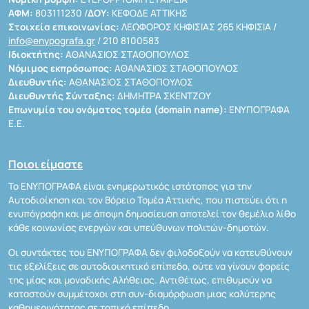
ΑΦΜ:
803111230 /
ΔΟΥ:
ΚΕΦΟΔΕ ΑΤΤΙΚΗΣ
Στοιχεία επικοινωνίας:
ΛΕΩΦΟΡΟΣ ΚΗΦΙΣΙΑΣ 265 ΚΗΦΙΣΙΑ /
info@enypografa.gr
/ 210 8100583
Ιδιοκτήτης:
ΑΘΑΝΑΣΙΟΣ ΣΤΑΘΟΠΟΥΛΟΣ
Νόμιμος εκπρόσωπος:
ΑΘΑΝΑΣΙΟΣ ΣΤΑΘΟΠΟΥΛΟΣ
Διευθυντής:
ΑΘΑΝΑΣΙΟΣ ΣΤΑΘΟΠΟΥΛΟΣ
Διευθυντής Σύνταξης:
ΔΗΜΗΤΡΑ ΣΚΕΝΤΖΟΥ
Επωνυμία του ονόματος τομέα (domain name):
ΕΝΥΠΟΓΡΑΦΑ
Ε.Ε.
Ποιοι είμαστε
Το ΕΝΥΠΟΓΡΑΦΑ είναι ενημερωτικός ιστότοπος για την
Αυτοδιοίκηση και τον Βόρειο Τομέα Αττικής, που πιστεύει ότι η
ενυπόγραφη και με άποψη δημοσίευση αποτελεί τον θεμέλιο λίθο
κάθε κοινωνίας ενεργών και υπεύθυνων πολιτών-δημοτών.
Οι συντάκτες του ΕΝΥΠΟΓΡΑΦΑ δεν φιλοδοξούν να κατευθύνουν
τις εξελίξεις σε αυτοδιοικητικό επίπεδο, ούτε να γίνουν φορείς
της μίας και μοναδικής Αλήθειας. Αντιθέτως, επιθυμούν να
καταστούν συμμέτοχοι στη συν-διαμόρφωση μιας καλύτερης
καθημερινότητας σε τοπικό επίπεδο.