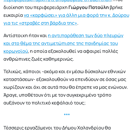
διοίκηση του περιφερειάρχη
Γιώργου Πατούλη
βρήκε
ευκαιρία
να «καρφώσει» για άλλη μια φορά την κ. Δούρου
για τις «στραβές στη βάρδια της»
.
Αντίστοιχη ήταν και
η αντιπαράθεση των δύο πλευρών
και στο θέμα της αντιμετώπισης της πανδημίας του
κορωνοϊού
, η οποία εξακολουθεί να αφαιρεί πολλές
ανθρώπινες ζωές καθημερινώς.
Τελικώς, κάποιοι -ακόμα και εν μέσω δύσκολων εθνικών
καταστάσεων- εξακολουθούν να επενδύουν σε όσας μας
χωρίζουν και όχι σε αυτά που θα έπρεπε να μας ενώνουν.
Άραγε, υποθέτουν ότι με τον συγκεκριμένο τρόπο
αυξάνουν το πολιτικό κεφάλαιό τους;
***
Τέσσερις εργαζόμενοι του Δήμου Χαλανδρίου θα