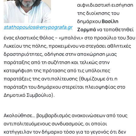
αιφνιδιαστική εισήγηση
της διοίκησης του
δημάρχου
Βασίλη
stathopoulos@enypografa.gr
Ζορμπά
να τοποθετηθεί
ένας ελαστικός θόλος – «μπαλόνι» στο προαύλιο του 3ου
Λυκείου της πόλης, προκειμένου να στεγάσει αθλητικές
δραστηριότητες, οδήγησε στην αποχώρηση μιας
παράταξης από τη συζήτηση και τελικώς στην
καταψήφιση της πρότασης από τις υπόλοιπες
παρατάξεις της αντιπολίτευσης (θυμίζουμε ότι η
παράταξη του δημάρχου στερείται πλειοψηφίας στο
Δημοτικό Συμβούλιο).
Ακολούθησε… βομβαρδισμός ανακοινώσεων από τους
αντιπολιτευόμενους συνδυασμούς, οι οποίοι
κατήγγειλαν τον δήμαρχο τόσο για το γεγονός ότι δεν