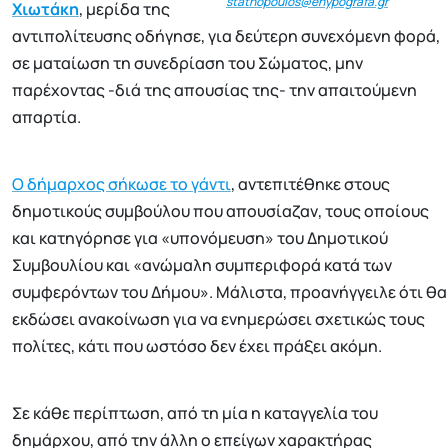
stathopoulos@enypografa.gr
Χιωτάκη
, μερίδα της
αντιπολίτευσης οδήγησε, για δεύτερη συνεχόμενη φορά,
σε ματαίωση τη συνεδρίαση του Σώματος, μην
παρέχοντας -διά της απουσίας της- την απαιτούμενη
απαρτία.
Ο δήμαρχος σήκωσε το γάντι
, αντεπιτέθηκε στους
δημοτικούς συμβούλου που απουσίαζαν, τους οποίους
και κατηγόρησε για «υπονόμευση» του Δημοτικού
Συμβουλίου και «ανώμαλη συμπεριφορά κατά των
συμφερόντων του Δήμου». Μάλιστα, προανήγγειλε ότι θα
εκδώσει ανακοίνωση για να ενημερώσει σχετικώς τους
πολίτες, κάτι που ωστόσο δεν έχει πράξει ακόμη.
Σε κάθε περίπτωση, από τη μία η καταγγελία του
δημάρχου, από την άλλη ο επείγων χαρακτήρας