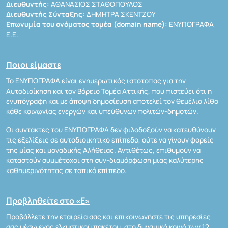
Διευθυντής:
ΑΘΑΝΑΣΙΟΣ ΣΤΑΘΟΠΟΥΛΟΣ
Διευθυντής Σύνταξης:
ΔΗΜΗΤΡΑ ΣΚΕΝΤΖΟΥ
Επωνυμία του ονόματος τομέα (domain name):
ΕΝΥΠΟΓΡΑΦΑ
Ε.Ε.
Ποιοι είμαστε
Το ΕΝΥΠΟΓΡΑΦΑ είναι ενημερωτικός ιστότοπος για την
Αυτοδιοίκηση και τον Βόρειο Τομέα Αττικής, που πιστεύει ότι η
ενυπόγραφη και με άποψη δημοσίευση αποτελεί τον θεμέλιο λίθο
κάθε κοινωνίας ενεργών και υπεύθυνων πολιτών-δημοτών.
Οι συντάκτες του ΕΝΥΠΟΓΡΑΦΑ δεν φιλοδοξούν να κατευθύνουν
τις εξελίξεις σε αυτοδιοικητικό επίπεδο, ούτε να γίνουν φορείς
της μίας και μοναδικής Αλήθειας. Αντιθέτως, επιθυμούν να
καταστούν συμμέτοχοι στη συν-διαμόρφωση μιας καλύτερης
καθημερινότητας σε τοπικό επίπεδο.
Προβληθείτε στο «Ε»
Προβάλλετε την εταιρεία σας και επικοινωνήστε τις υπηρεσίες
σας μέσω ενός ελκυστικού πακέτου, στο δυναμικό κοινό των 12