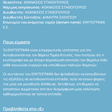
Ιδιοκτήτης:
ΑΘΑΝΑΣΙΟΣ ΣΤΑΘΟΠΟΥΛΟΣ
Νόμιμος εκπρόσωπος:
ΑΘΑΝΑΣΙΟΣ ΣΤΑΘΟΠΟΥΛΟΣ
Διευθυντής:
ΑΘΑΝΑΣΙΟΣ ΣΤΑΘΟΠΟΥΛΟΣ
Διευθυντής Σύνταξης:
ΔΗΜΗΤΡΑ ΣΚΕΝΤΖΟΥ
Επωνυμία του ονόματος τομέα (domain name):
ΕΝΥΠΟΓΡΑΦΑ
Ε.Ε.
Ποιοι είμαστε
Το ΕΝΥΠΟΓΡΑΦΑ είναι ενημερωτικός ιστότοπος για την
Αυτοδιοίκηση και τον Βόρειο Τομέα Αττικής, που πιστεύει ότι η
ενυπόγραφη και με άποψη δημοσίευση αποτελεί τον θεμέλιο λίθο
κάθε κοινωνίας ενεργών και υπεύθυνων πολιτών-δημοτών.
Οι συντάκτες του ΕΝΥΠΟΓΡΑΦΑ δεν φιλοδοξούν να κατευθύνουν
τις εξελίξεις σε αυτοδιοικητικό επίπεδο, ούτε να γίνουν φορείς
της μίας και μοναδικής Αλήθειας. Αντιθέτως, επιθυμούν να
καταστούν συμμέτοχοι στη συν-διαμόρφωση μιας καλύτερης
καθημερινότητας σε τοπικό επίπεδο.
Προβληθείτε στο «Ε»