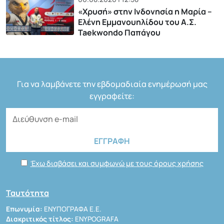
«Χρυσή» στην Ινδονησία η Μαρία –
Ελένη Εμμανουηλίδου του Α.Σ.
Taekwondo Παπάγου
Για να λαμβάνετε την εβδομαδιαία ενημέρωσή μας
εγγραφείτε:
Έχω διαβάσει και συμφωνώ με τους όρους χρήσης
Ταυτότητα
Επωνυμία:
ΕΝΥΠΟΓΡΑΦΑ Ε.Ε.
Διακριτικός τίτλος:
ENYPOGRAFA