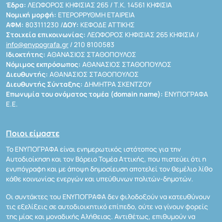
Έδρα:
ΛΕΩΦΟΡΟΣ ΚΗΦΙΣΙΑΣ 265 / Τ.Κ. 14561 ΚΗΦΙΣΙΑ
Νομική μορφή:
ΕΤΕΡΟΡΡΥΘΜΗ ΕΤΑΙΡΕΙΑ
ΑΦΜ:
803111230 /
ΔΟΥ:
ΚΕΦΟΔΕ ΑΤΤΙΚΗΣ
Στοιχεία επικοινωνίας:
ΛΕΩΦΟΡΟΣ ΚΗΦΙΣΙΑΣ 265 ΚΗΦΙΣΙΑ /
info@enypografa.gr
/ 210 8100583
Ιδιοκτήτης:
ΑΘΑΝΑΣΙΟΣ ΣΤΑΘΟΠΟΥΛΟΣ
Νόμιμος εκπρόσωπος:
ΑΘΑΝΑΣΙΟΣ ΣΤΑΘΟΠΟΥΛΟΣ
Διευθυντής:
ΑΘΑΝΑΣΙΟΣ ΣΤΑΘΟΠΟΥΛΟΣ
Διευθυντής Σύνταξης:
ΔΗΜΗΤΡΑ ΣΚΕΝΤΖΟΥ
Επωνυμία του ονόματος τομέα (domain name):
ΕΝΥΠΟΓΡΑΦΑ
Ε.Ε.
Ποιοι είμαστε
Το ΕΝΥΠΟΓΡΑΦΑ είναι ενημερωτικός ιστότοπος για την
Αυτοδιοίκηση και τον Βόρειο Τομέα Αττικής, που πιστεύει ότι η
ενυπόγραφη και με άποψη δημοσίευση αποτελεί τον θεμέλιο λίθο
κάθε κοινωνίας ενεργών και υπεύθυνων πολιτών-δημοτών.
Οι συντάκτες του ΕΝΥΠΟΓΡΑΦΑ δεν φιλοδοξούν να κατευθύνουν
τις εξελίξεις σε αυτοδιοικητικό επίπεδο, ούτε να γίνουν φορείς
της μίας και μοναδικής Αλήθειας. Αντιθέτως, επιθυμούν να