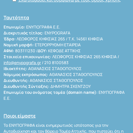
Ταυτότητα
Επωνυμία:
ΕΝΥΠΟΓΡΑΦΑ Ε.Ε.
Διακριτικός τίτλος:
ENYPOGRAFA
Έδρα:
ΛΕΩΦΟΡΟΣ ΚΗΦΙΣΙΑΣ 265 / Τ.Κ. 14561 ΚΗΦΙΣΙΑ
Νομική μορφή:
ΕΤΕΡΟΡΡΥΘΜΗ ΕΤΑΙΡΕΙΑ
ΑΦΜ:
803111230 /
ΔΟΥ:
ΚΕΦΟΔΕ ΑΤΤΙΚΗΣ
Στοιχεία επικοινωνίας:
ΛΕΩΦΟΡΟΣ ΚΗΦΙΣΙΑΣ 265 ΚΗΦΙΣΙΑ /
info@enypografa.gr
/ 210 8100583
Ιδιοκτήτης:
ΑΘΑΝΑΣΙΟΣ ΣΤΑΘΟΠΟΥΛΟΣ
Νόμιμος εκπρόσωπος:
ΑΘΑΝΑΣΙΟΣ ΣΤΑΘΟΠΟΥΛΟΣ
Διευθυντής:
ΑΘΑΝΑΣΙΟΣ ΣΤΑΘΟΠΟΥΛΟΣ
Διευθυντής Σύνταξης:
ΔΗΜΗΤΡΑ ΣΚΕΝΤΖΟΥ
Επωνυμία του ονόματος τομέα (domain name):
ΕΝΥΠΟΓΡΑΦΑ
Ε.Ε.
Ποιοι είμαστε
Το ΕΝΥΠΟΓΡΑΦΑ είναι ενημερωτικός ιστότοπος για την
Αυτοδιοίκηση και τον Βόρειο Τομέα Αττικής, που πιστεύει ότι η