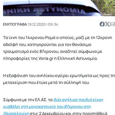
ΕΝΥΠΟΓΡΑΦΑ
|
19.12.2020 | 09:34
Τα ίχνη του 14χρονου Ρομά ο οποίος, μαζί με τη 12χρονη
αδελφή του, κατηγορούνται για τον θανάσιμο
τραυματισμό ενός 87χρονου, αναζητεί σύμφωνα με
πληροφορίες της Voria.gr η Ελληνική Αστυνομία.
Η εξαφάνιση του ανηλίκου εγείρει ερωτήματα ως προς τη
μεταχείριση που έτυχε μετά τη σύλληψή του.
Σύμφωνα με την ΕΛ.ΑΣ. τα
δύο ανήλικα παιδιά είχαν
εισβάλει στη μονοκατοικία του 87χρονου στη
Θεσσαλονίκη
στις 2 Δεκεμβρίου και στην προσπάθειά