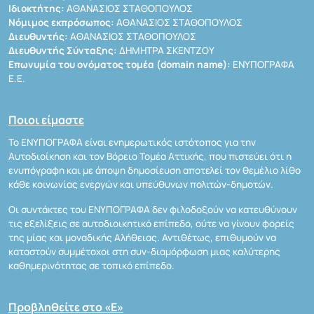
Ιδιοκτήτης:
ΑΘΑΝΑΣΙΟΣ ΣΤΑΘΟΠΟΥΛΟΣ
Νόμιμος εκπρόσωπος:
ΑΘΑΝΑΣΙΟΣ ΣΤΑΘΟΠΟΥΛΟΣ
Διευθυντής:
ΑΘΑΝΑΣΙΟΣ ΣΤΑΘΟΠΟΥΛΟΣ
Διευθυντής Σύνταξης:
ΔΗΜΗΤΡΑ ΣΚΕΝΤΖΟΥ
Επωνυμία του ονόματος τομέα (domain name):
ΕΝΥΠΟΓΡΑΦΑ
Ε.Ε.
Ποιοι είμαστε
Το ΕΝΥΠΟΓΡΑΦΑ είναι ενημερωτικός ιστότοπος για την
Αυτοδιοίκηση και τον Βόρειο Τομέα Αττικής, που πιστεύει ότι η
ενυπόγραφη και με άποψη δημοσίευση αποτελεί τον θεμέλιο λίθο
κάθε κοινωνίας ενεργών και υπεύθυνων πολιτών-δημοτών.
Οι συντάκτες του ΕΝΥΠΟΓΡΑΦΑ δεν φιλοδοξούν να κατευθύνουν
τις εξελίξεις σε αυτοδιοικητικό επίπεδο, ούτε να γίνουν φορείς
της μίας και μοναδικής Αλήθειας. Αντιθέτως, επιθυμούν να
καταστούν συμμέτοχοι στη συν-διαμόρφωση μιας καλύτερης
καθημερινότητας σε τοπικό επίπεδο.
Προβληθείτε στο «Ε»