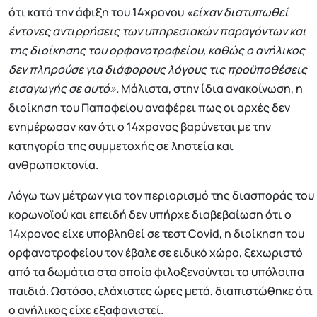
ότι κατά την άφιξη του 14χρονου
«είχαν διατυπωθεί
έντονες αντιρρήσεις των υπηρεσιακών παραγόντων και
της διοίκησης του ορφανοτροφείου, καθώς ο ανήλικος
δεν πληρούσε για διάφορους λόγους τις προϋποθέσεις
εισαγωγής σε αυτό».
Μάλιστα, στην ίδια ανακοίνωση, η
διοίκηση του Παπαφείου αναφέρει πως οι αρχές δεν
ενημέρωσαν καν ότι ο 14χρονος βαρύνεται με την
κατηγορία της συμμετοχής σε ληστεία και
ανθρωποκτονία.
Λόγω των μέτρων για τον περιορισμό της διασποράς του
κορωνοϊού και επειδή δεν υπήρχε διαβεβαίωση ότι ο
14χρονος είχε υποβληθεί σε τεστ Covid, η διοίκηση του
ορφανοτροφείου τον έβαλε σε ειδικό χώρο, ξεχωριστό
από τα δωμάτια στα οποία φιλοξενούνται τα υπόλοιπα
παιδιά. Ωστόσο, ελάχιστες ώρες μετά, διαπιστώθηκε ότι
ο ανήλικος είχε εξαφανιστεί.