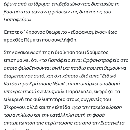
έφυγε από το ίδρυμα, επιβεβαιώνοντας δυστυχώς τη
βασιμότητα των αντιρρήσεων της διοίκησης του
Παπαφείου».
Έκτοτε ο 14χρονος θεωρείτο «εξαφανισμένος» έως
προχθές Πέμπτη που συνελήφθη.
Στην ανακοίνωσή της η διοίκηση του ιδρύματος
επισημαίνει ότι
«το Παπάφειο είναι Ορφανοτροφείο στο
οποίο φιλοξενούνται ανήλικα παιδιά που επιθυμούν να
διαμένουν σε αυτό, και όχι κάποιο ιδιότυπο
“
Ειδικό
Κατάστημα Κράτησης Νέων
”
, όπου υπάρχει υποδομή
υποχρεωτικού εγκλεισμού».
Παράλληλα, εκφράζει τα
ειλικρινή της συλλυπητήρια στους συγγενείς του
87χρονου, αλλά και την ελπίδα
«για την ταχεία εύρεση
του ανηλίκου και την κατάλληλη αυτή τη φορά
αντιμετώπιση της περίπτωσής του από την Εισαγγελία