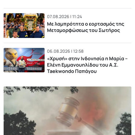
07.08.2026 | 11:24
Με λαμπρότητα ο εορτασμός της
Μεταμορφώσεως του Σωτήρος
06.08.2026 | 12:58
«Χρυσή» στην Ινδονησία η Μαρία –
Ελένη Εμμανουηλίδου του Α.Σ.
Taekwondo Παπάγου