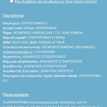
Έχω διαβάσει και συμφωνώ με τους όρους χρήσης
Ταυτότητα
Επωνυμία:
ΕΝΥΠΟΓΡΑΦΑ Ε.Ε.
Διακριτικός τίτλος:
ENYPOGRAFA
Έδρα:
ΛΕΩΦΟΡΟΣ ΚΗΦΙΣΙΑΣ 265 / Τ.Κ. 14561 ΚΗΦΙΣΙΑ
Νομική μορφή:
ΕΤΕΡΟΡΡΥΘΜΗ ΕΤΑΙΡΕΙΑ
ΑΦΜ:
803111230 /
ΔΟΥ:
ΚΕΦΟΔΕ ΑΤΤΙΚΗΣ
Στοιχεία επικοινωνίας:
ΛΕΩΦΟΡΟΣ ΚΗΦΙΣΙΑΣ 265 ΚΗΦΙΣΙΑ /
info@enypografa.gr
/ 210 8100583
Ιδιοκτήτης:
ΑΘΑΝΑΣΙΟΣ ΣΤΑΘΟΠΟΥΛΟΣ
Νόμιμος εκπρόσωπος:
ΑΘΑΝΑΣΙΟΣ ΣΤΑΘΟΠΟΥΛΟΣ
Διευθυντής:
ΑΘΑΝΑΣΙΟΣ ΣΤΑΘΟΠΟΥΛΟΣ
Διευθυντής Σύνταξης:
ΔΗΜΗΤΡΑ ΣΚΕΝΤΖΟΥ
Επωνυμία του ονόματος τομέα (domain name):
ΕΝΥΠΟΓΡΑΦΑ
Ε.Ε.
Ποιοι είμαστε
Το ΕΝΥΠΟΓΡΑΦΑ είναι ενημερωτικός ιστότοπος για την
Αυτοδιοίκηση και τον Βόρειο Τομέα Αττικής, που πιστεύει ότι η