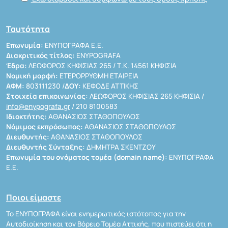
Ταυτότητα
Επωνυμία:
ΕΝΥΠΟΓΡΑΦΑ Ε.Ε.
Διακριτικός τίτλος:
ENYPOGRAFA
Έδρα:
ΛΕΩΦΟΡΟΣ ΚΗΦΙΣΙΑΣ 265 / Τ.Κ. 14561 ΚΗΦΙΣΙΑ
Νομική μορφή:
ΕΤΕΡΟΡΡΥΘΜΗ ΕΤΑΙΡΕΙΑ
ΑΦΜ:
803111230 /
ΔΟΥ:
ΚΕΦΟΔΕ ΑΤΤΙΚΗΣ
Στοιχεία επικοινωνίας:
ΛΕΩΦΟΡΟΣ ΚΗΦΙΣΙΑΣ 265 ΚΗΦΙΣΙΑ /
info@enypografa.gr
/ 210 8100583
Ιδιοκτήτης:
ΑΘΑΝΑΣΙΟΣ ΣΤΑΘΟΠΟΥΛΟΣ
Νόμιμος εκπρόσωπος:
ΑΘΑΝΑΣΙΟΣ ΣΤΑΘΟΠΟΥΛΟΣ
Διευθυντής:
ΑΘΑΝΑΣΙΟΣ ΣΤΑΘΟΠΟΥΛΟΣ
Διευθυντής Σύνταξης:
ΔΗΜΗΤΡΑ ΣΚΕΝΤΖΟΥ
Επωνυμία του ονόματος τομέα (domain name):
ΕΝΥΠΟΓΡΑΦΑ
Ε.Ε.
Ποιοι είμαστε
Το ΕΝΥΠΟΓΡΑΦΑ είναι ενημερωτικός ιστότοπος για την
Αυτοδιοίκηση και τον Βόρειο Τομέα Αττικής, που πιστεύει ότι η