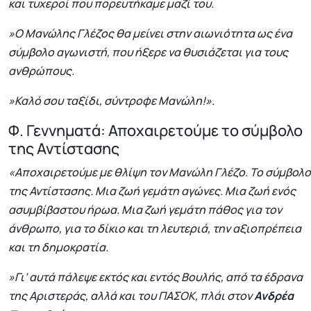
και τυχεροί που πορευτήκαμε μαζί του.
»Ο Μανώλης Γλέζος θα μείνει στην αιωνιότητα ως ένα
σύμβολο αγωνιστή, που ήξερε να θυσιάζεται για τους
ανθρώπους.
»Καλό σου ταξίδι, σύντροφε Μανώλη!».
Φ. Γεννηματά: Αποχαιρετούμε το σύμβολο
της Αντίστασης
«Αποχαιρετούμε με θλίψη τον Μανώλη Γλέζο. Το σύμβολο
της Αντίστασης. Μια ζωή γεμάτη αγώνες. Μια ζωή ενός
ασυμβίβαστου ήρωα. Μια ζωή γεμάτη πάθος για τον
άνθρωπο, για το δίκιο και τη λευτεριά, την αξιοπρέπεια
και τη δημοκρατία.
»Γι’ αυτά πάλεψε εκτός και εντός Βουλής, από τα έδρανα
της Αριστεράς, αλλά και του ΠΑΣΟΚ, πλάι στον
Ανδρέα