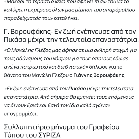
«Μακάρι το τεράστιο κενό που αφήνει πίσω του να το
καλύψει η εκ μέρους όλων μας μίμηση του απαράμιλλου
παραδείγματός του»
καταλήγει.
Γ. Βαρουφάκης: Εν ζωή ενέπνευσε από τον
Πικάσο μέχρι την τελευταία επαναστάτρια.
«Ο Μανώλης Γλέζος μας άφησε σε μια σκληρή στιγμή για
τους αδύναμους του κόσμου για τους οποίους έδωσε
αγώνα πατριωτικό και διεθνιστικό»
δήλωσε για το
θάνατο του Μανώλη Γλέζου ο
Γιάννης Βαρουφάκης
.
«Εν ζωή ενέπνευσε από τον
Πικάσο
μέχρι την τελευταία
επαναστάτρια. Από σήμερα θα εμπνέει τους επόμενους
να δίνουν ξανά και ξανά τον ίδιο καλό αγώνα»
υπογραμμίζει.
Συλλυπητήριο μήνυμα του Γραφείου
Τύπου του ΣΥΡΙΖΑ