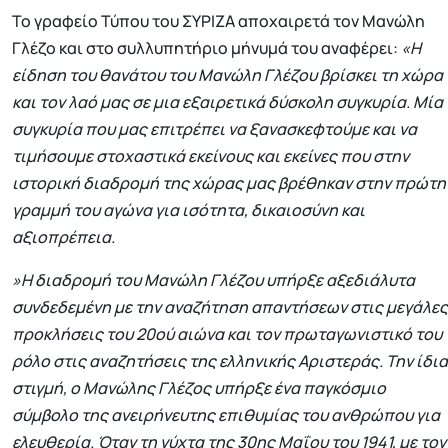
Το γραφείο Τύπου του ΣΥΡΙΖΑ αποχαιρετά τον Μανώλη
Γλέζο και στο συλλυπητήριο μήνυμά του αναφέρει:
«Η
είδηση του θανάτου του Μανώλη Γλέζου βρίσκει τη χώρα
και τον λαό μας σε μια εξαιρετικά δύσκολη συγκυρία. Μία
συγκυρία που μας επιτρέπει να ξανασκεφτούμε και να
τιμήσουμε στοχαστικά εκείνους και εκείνες που στην
ιστορική διαδρομή της χώρας μας βρέθηκαν στην πρώτη
γραμμή του αγώνα για ισότητα, δικαιοσύνη και
αξιοπρέπεια.
»Η διαδρομή του Μανώλη Γλέζου υπήρξε αξεδιάλυτα
συνδεδεμένη με την αναζήτηση απαντήσεων στις μεγάλες
προκλήσεις του 20ού αιώνα και τον πρωταγωνιστικό του
ρόλο στις αναζητήσεις της ελληνικής Αριστεράς. Την ίδια
στιγμή, ο Μανώλης Γλέζος υπήρξε ένα παγκόσμιο
σύμβολο της ανειρήνευτης επιθυμίας του ανθρώπου για
ελευθερία. Όταν τη νύχτα της 30ης Μαΐου του 1941, με τον