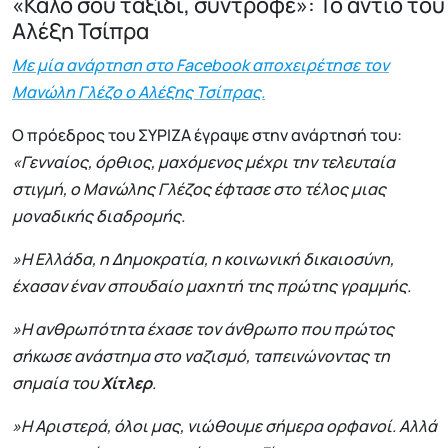
«Καλό σου ταξίδι, σύντροφε»: Το αντίο του
Αλέξη Τσίπρα
Με μία ανάρτηση στο Facebook αποχειρέτησε τον
Μανώλη Γλέζο ο Αλέξης Τσίπρας.
Ο πρόεδρος του ΣΥΡΙΖΑ έγραψε στην ανάρτησή του:
«Γενναίος, όρθιος, μαχόμενος μέχρι την τελευταία
στιγμή, ο Μανώλης Γλέζος έφτασε στο τέλος μιας
μοναδικής διαδρομής.
»Η Ελλάδα, η Δημοκρατία, η κοινωνική δικαιοσύνη,
έχασαν έναν σπουδαίο μαχητή της πρώτης γραμμής.
»Η ανθρωπότητα έχασε τον άνθρωπο που πρώτος
σήκωσε ανάστημα στο ναζισμό, ταπεινώνοντας τη
σημαία του
Χίτλερ
.
»Η Αριστερά, όλοι μας, νιώθουμε σήμερα ορφανοί. Αλλά