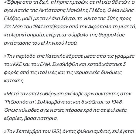
«Έφυγε από τη ζωή, πλήρης ημερών, σε ηλικία 98 ετών, ο
αγωνιστής της Αντίστασης Μανώλης Γλέζος. Ο Μανώλης
Γλέζος, μαζί με τον Λάκη Σάντα, τη νύχτα της 30ής προς
31η Μάη του 1941 κατέβασαν από την Ακρόπολη τη μισητή,
χιτλερική σημαία, ενέργεια-σύμβολο της θαρραλέας
αντίστασης του ελληνικού λαού.
»Την περίοδο της Κατοχής έδρασε μέσα από τις γραμμές
του ΚΚΕ και του ΕΑΜ. Συνελήφθη και καταδικάστηκε 3
φορές από τις ιταλικές και τις γερμανικές δυνάμεις
κατοχής.
»Μετά την απελευθέρωση ανέλαβε αρχισυντάκτης στον
“Ριζοσπάστη”. Συλλαμβάνεται και δικάζεται το 1948.
Όπως χιλιάδες αγωνιστές πέρασε χρόνια σε φυλακές,
εξορίες, βασανιστήρια.
»Τον Σεπτέμβρη του 1951, όντας φυλακισμένος, εκλέγεται