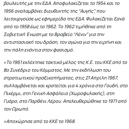
βουλευτής με την ΕΔΑ. Αποφυλακίζεται το 1954 και το
1956 αναλαμβάνει διευθυντής της “Αυγής”, που
λειτουργούσε ως εφημερίδα της ΕΔΑ. Φυλακίζεται ξανά
από το 1958 έως το 1962. Το 1962 τιμήθηκε από τη
Σοβιετική Ένωση με το Βραβείο “Λένιν” για την
αντιστασιακή του δράση, τον αγώνα για την ειρήνη και
την πάλη ενάντια στον φασισμό.
»Το 1961 εκλέχτηκε τακτικό μέλος της Κ.Ε. του ΚΚΕ από το
8ο Συνέδριο του Κόμματος. Με την εκδήλωση του
στρατιωτικού πραξικοπήματος, στις 21 Απρίλη 1967,
συλλαμβάνεται και κρατείται για 4 χρόνια στο Γουδή, στο
Πικέρμι, στη Γενική Ασφάλεια (Χωροφυλακής), στη
Γυάρο, στο Παρθένι Λέρου. Απελευθερώθηκε το 1971 από
τον Ωρωπό.
»Αποχώρησε από το ΚΚΕ το 1968.