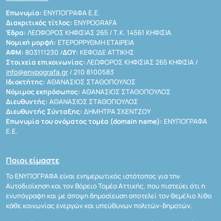
Επωνυμία:
ΕΝΥΠΟΓΡΑΦΑ Ε.Ε.
Διακριτικός τίτλος:
ENYPOGRAFA
Έδρα:
ΛΕΩΦΟΡΟΣ ΚΗΦΙΣΙΑΣ 265 / Τ.Κ. 14561 ΚΗΦΙΣΙΑ
Νομική μορφή:
ΕΤΕΡΟΡΡΥΘΜΗ ΕΤΑΙΡΕΙΑ
ΑΦΜ:
803111230 /
ΔΟΥ:
ΚΕΦΟΔΕ ΑΤΤΙΚΗΣ
Στοιχεία επικοινωνίας:
ΛΕΩΦΟΡΟΣ ΚΗΦΙΣΙΑΣ 265 ΚΗΦΙΣΙΑ /
info@enypografa.gr
/ 210 8100583
Ιδιοκτήτης:
ΑΘΑΝΑΣΙΟΣ ΣΤΑΘΟΠΟΥΛΟΣ
Νόμιμος εκπρόσωπος:
ΑΘΑΝΑΣΙΟΣ ΣΤΑΘΟΠΟΥΛΟΣ
Διευθυντής:
ΑΘΑΝΑΣΙΟΣ ΣΤΑΘΟΠΟΥΛΟΣ
Διευθυντής Σύνταξης:
ΔΗΜΗΤΡΑ ΣΚΕΝΤΖΟΥ
Επωνυμία του ονόματος τομέα (domain name):
ΕΝΥΠΟΓΡΑΦΑ
Ε.Ε.
Ποιοι είμαστε
Το ΕΝΥΠΟΓΡΑΦΑ είναι ενημερωτικός ιστότοπος για την
Αυτοδιοίκηση και τον Βόρειο Τομέα Αττικής, που πιστεύει ότι η
ενυπόγραφη και με άποψη δημοσίευση αποτελεί τον θεμέλιο λίθο
κάθε κοινωνίας ενεργών και υπεύθυνων πολιτών-δημοτών.