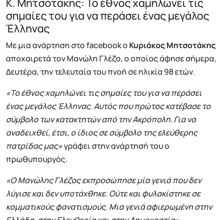
Κ. Μητσοτάκης: Το έθνος χαμηλώνει τις
σημαίες του για να περάσει ένας μεγάλος
Έλληνας
Με μια ανάρτηση στο facebook ο
Κυριάκος Μητσοτάκης
αποχαιρετά τον Μανώλη Γλέζο, ο οποίος άφησε σήμερα,
Δευτέρα, την τελευταία του πνοή σε ηλικία 98 ετών.
«Το έθνος χαμηλώνει τις σημαίες του για να περάσει
ένας μεγάλος Έλληνας. Αυτός που πρώτος κατέβασε το
σύμβολο των κατακτητών από την Ακρόπολη. Για να
αναδειχθεί, έτσι, ο ίδιος σε σύμβολο της ελεύθερης
πατρίδας μας»
γράφει στην ανάρτησή του ο
πρωθυπουργός.
«Ο Μανώλης Γλέζος εκπροσώπησε μία γενιά που δεν
λύγισε και δεν υποτάχθηκε. Ούτε και φυλακίστηκε σε
κομματικούς φανατισμούς. Μια γενιά αφιερωμένη στην