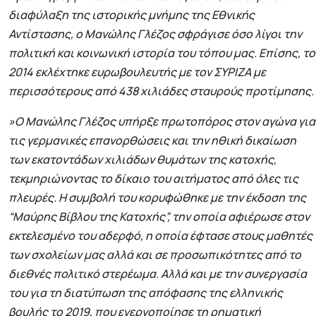
διαφύλαξη της ιστορικής μνήμης της Εθνικής
Αντίστασης, ο Μανώλης Γλέζος σφράγισε όσο λίγοι την
πολιτική και κοινωνική ιστορία του τόπου μας. Επίσης, το
2014 εκλέχτηκε ευρωβουλευτής με τον ΣΥΡΙΖΑ με
περισσότερους από 438 χιλιάδες σταυρούς προτίμησης.
»Ο Μανώλης Γλέζος υπήρξε πρωτοπόρος στον αγώνα για
τις γερμανικές επανορθώσεις και την ηθική δικαίωση
των εκατοντάδων χιλιάδων θυμάτων της κατοχής,
τεκμηριώνοντας το δίκαιο του αιτήματος από όλες τις
πλευρές. Η συμβολή του κορυφώθηκε με την έκδοση της
“Μαύρης Βίβλου της Κατοχής”, την οποία αφιέρωσε στον
εκτελεσμένο του αδερφό, η οποία έφτασε στους μαθητές
των σχολείων μας αλλά και σε προσωπικότητες από το
διεθνές πολιτικό στερέωμα. Αλλά και με την συνεργασία
του για τη διατύπωση της απόφασης της ελληνικής
βουλής το 2019, που ενεργοποίησε τη ρηματική