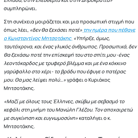
Ελλάδα, στην Ελευθερία και στην Δημοκρατία»
συμπληρώνει.
Στη συνέχεια μοιράζεται και μια προσωπική στιγμή που
όπως λέει,
«δεν θα ξεχάσει ποτέ»
την ημέρα που πέθανε
ο Κωνσταντίνος Μητσοτάκης
.
«Υπήρξε, όμως,
ταυτόχρονα, και ένας γλυκός άνθρωπος. Προσωπικά, δεν
θα ξεχάσω ποτέ την επίσκεψή του στο σπίτι μου -ένας
λεοντόκαρδος με τρυφερό βλέμμα και με ένα κόκκινο
γαρύφαλλο στο χέρι- το βράδυ που έφυγε ο πατέρας
μου. Θα μας λείψει πολύ…»
γράφει ο Κυριάκος
Μητσοτάκης.
«Μαζί με όλους τους Έλληνες, σκύβω με σεβασμό το
κεφάλι στη μνήμη του Μανώλη Γλέζου. Τον αποχαιρετώ
με συγκίνηση και ευγνωμοσύνη»
καταλήγει ο κ.
Μητσοτάκης.