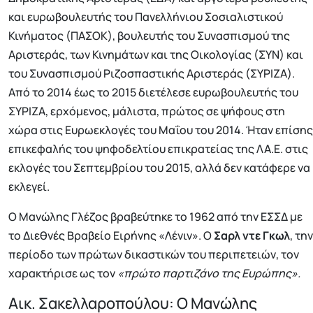
και ευρωβουλευτής του Πανελλήνιου Σοσιαλιστικού
Κινήματος (ΠΑΣΟΚ), βουλευτής του Συνασπισμού της
Αριστεράς, των Κινημάτων και της Οικολογίας (ΣΥΝ) και
του Συνασπισμού Ριζοσπαστικής Αριστεράς (ΣΥΡΙΖΑ).
Από το 2014 έως το 2015 διετέλεσε ευρωβουλευτής του
ΣΥΡΙΖΑ, ερχόμενος, μάλιστα, πρώτος σε ψήφους στη
χώρα στις Ευρωεκλογές του Μαΐου του 2014. Ήταν επίσης
επικεφαλής του ψηφοδελτίου επικρατείας της ΛΑ.Ε. στις
εκλογές του Σεπτεμβρίου του 2015, αλλά δεν κατάφερε να
εκλεγεί.
Ο Μανώλης Γλέζος βραβεύτηκε το 1962 από την ΕΣΣΔ με
το Διεθνές Βραβείο Ειρήνης «Λένιν». Ο
Σαρλ ντε Γκωλ
, την
περίοδο των πρώτων δικαστικών του περιπετειών, τον
χαρακτήρισε ως τον
«πρώτο παρτιζάνο της Ευρώπης».
Αικ. Σακελλαροπούλου: Ο Μανώλης