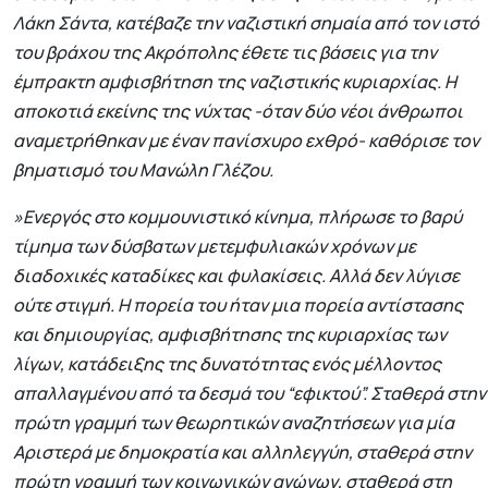
Λάκη Σάντα, κατέβαζε την ναζιστική σημαία από τον ιστό
του βράχου της Ακρόπολης έθετε τις βάσεις για την
έμπρακτη αμφισβήτηση της ναζιστικής κυριαρχίας. Η
αποκοτιά εκείνης της νύχτας -όταν δύο νέοι άνθρωποι
αναμετρήθηκαν με έναν πανίσχυρο εχθρό- καθόρισε τον
βηματισμό του Μανώλη Γλέζου.
»Ενεργός στο κομμουνιστικό κίνημα, πλήρωσε το βαρύ
τίμημα των δύσβατων μετεμφυλιακών χρόνων με
διαδοχικές καταδίκες και φυλακίσεις. Αλλά δεν λύγισε
ούτε στιγμή. Η πορεία του ήταν μια πορεία αντίστασης
και δημιουργίας, αμφισβήτησης της κυριαρχίας των
λίγων, κατάδειξης της δυνατότητας ενός μέλλοντος
απαλλαγμένου από τα δεσμά του “εφικτού”. Σταθερά στην
πρώτη γραμμή των θεωρητικών αναζητήσεων για μία
Αριστερά με δημοκρατία και αλληλεγγύη, σταθερά στην
πρώτη γραμμή των κοινωνικών αγώνων, σταθερά στη