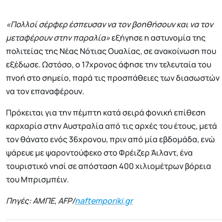
«Πολλοί σέρφερ έσπευσαν να τον βοηθήσουν και να τον
μεταφέρουν στην παραλία»
εξήγησε η αστυνομία της
πολιτείας της Νέας Νότιας Ουαλίας, σε ανακοίνωση που
εξέδωσε. Ωστόσο, ο 17χρονος άφησε την τελευταία του
πνοή στο σημείο, παρά τις προσπάθειες των διασωστών
να τον επαναφέρουν.
Πρόκειται για την πέμπτη κατά σειρά φονική επίθεση
καρχαρία στην Αυστραλία από τις αρχές του έτους, μετά
τον θάνατο ενός 36χρονου, πριν από μία εβδομάδα, ενώ
ψάρευε με ψαροντούφεκο στο Φρέιζερ Άιλαντ, ένα
τουριστικό νησί σε απόσταση 400 χιλιομέτρων βόρεια
του Μπρισμπέιν.
Πηγές: ΑΜΠΕ, AFP/
naftemporiki.gr