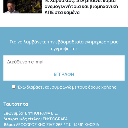
Ν. Χαρδαλιάς: Δεν μπαίνει καμιά
ανεμογεννήτρια και βιομηχανική
ΑΠΕ στα καμένα
Για να λαμβάνετε την εβδομαδιαία ενημέρωσή μας
εγγραφείτε:
Έχω διαβάσει και συμφωνώ με τους όρους χρήσης
Ταυτότητα
Επωνυμία:
ΕΝΥΠΟΓΡΑΦΑ Ε.Ε.
Διακριτικός τίτλος:
ENYPOGRAFA
Έδρα:
ΛΕΩΦΟΡΟΣ ΚΗΦΙΣΙΑΣ 265 / Τ.Κ. 14561 ΚΗΦΙΣΙΑ