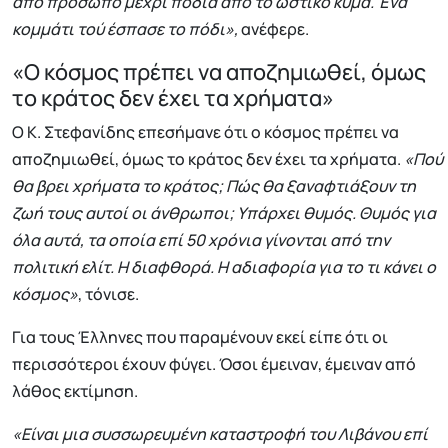
από πρόσωπο μέχρι πόδια από το ωστικό κύμα. Ένα
κομμάτι τού έσπασε το πόδι»,
ανέφερε.
«Ο κόσμος πρέπει να αποζημιωθεί, όμως
το κράτος δεν έχει τα χρήματα»
Ο Κ. Στεφανίδης επεσήμανε ότι ο κόσμος πρέπει να
αποζημιωθεί, όμως το κράτος δεν έχει τα χρήματα.
«Πού
θα βρει χρήματα το κράτος; Πώς θα ξαναφτιάξουν τη
ζωή τους αυτοί οι άνθρωποι; Υπάρχει θυμός. Θυμός για
όλα αυτά, τα οποία επί 50 χρόνια γίνονται από την
πολιτική ελίτ. Η διαφθορά. Η αδιαφορία για το τι κάνει ο
κόσμος»
, τόνισε.
Για τους Έλληνες που παραμένουν εκεί είπε ότι οι
περισσότεροι έχουν φύγει. Όσοι έμειναν, έμειναν από
λάθος εκτίμηση.
«Είναι μια συσσωρευμένη καταστροφή του Λιβάνου επί