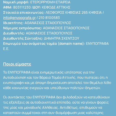
Νομική μορφή:
ΕΤΕΡΟΡΡΥΘΜΗ ΕΤΑΙΡΕΙΑ
ΑΦΜ:
803111230 /
ΔΟΥ:
ΚΕΦΟΔΕ ΑΤΤΙΚΗΣ
Στοιχεία επικοινωνίας:
ΛΕΩΦΟΡΟΣ ΚΗΦΙΣΙΑΣ 265 ΚΗΦΙΣΙΑ /
info@enypografa.gr
/ 210 8100583
Ιδιοκτήτης:
ΑΘΑΝΑΣΙΟΣ ΣΤΑΘΟΠΟΥΛΟΣ
Νόμιμος εκπρόσωπος:
ΑΘΑΝΑΣΙΟΣ ΣΤΑΘΟΠΟΥΛΟΣ
Διευθυντής:
ΑΘΑΝΑΣΙΟΣ ΣΤΑΘΟΠΟΥΛΟΣ
Διευθυντής Σύνταξης:
ΔΗΜΗΤΡΑ ΣΚΕΝΤΖΟΥ
Επωνυμία του ονόματος τομέα (domain name):
ΕΝΥΠΟΓΡΑΦΑ
Ε.Ε.
Ποιοι είμαστε
Το ΕΝΥΠΟΓΡΑΦΑ είναι ενημερωτικός ιστότοπος για την
Αυτοδιοίκηση και τον Βόρειο Τομέα Αττικής, που πιστεύει ότι η
ενυπόγραφη και με άποψη δημοσίευση αποτελεί τον θεμέλιο λίθο
κάθε κοινωνίας ενεργών και υπεύθυνων πολιτών-δημοτών.
Οι συντάκτες του ΕΝΥΠΟΓΡΑΦΑ δεν φιλοδοξούν να κατευθύνουν
τις εξελίξεις σε αυτοδιοικητικό επίπεδο, ούτε να γίνουν φορείς
της μίας και μοναδικής Αλήθειας. Αντιθέτως, επιθυμούν να
καταστούν συμμέτοχοι στη συν-διαμόρφωση μιας καλύτερης