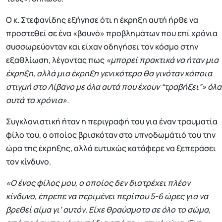
Ο κ. Στεφανίδης εξήγησε ότι η έκρηξη αυτή ήρθε να
προστεθεί σε ένα «βουνό» προβλημάτων που επί χρόνια
συσσωρεύονταν και είχαν οδηγήσει τον κόσμο στην
εξαθλίωση, λέγοντας πως
«μπορεί πρακτικά να ήταν μια
έκρηξη, αλλά μια έκρηξη γενικότερα θα γινόταν κάποια
στιγμή στο Λίβανο με όλα αυτά που έχουν “τραβήξει”» όλα
αυτά τα χρόνια».
Συγκλονιστική ήταν η περιγραφή του για έναν τραυματία
φίλο του, ο οποίος βρισκόταν στο υπνοδωμάτιό του την
ώρα της έκρηξης, αλλά ευτυχώς κατάφερε να ξεπεράσει
τον κίνδυνο.
«Ο ένας φίλος μου, ο οποίος δεν διατρέχει πλέον
κίνδυνο, έπρεπε να περιμένει περίπου 5-6 ώρες για να
βρεθεί αίμα γι’ αυτόν. Είχε θραύσματα σε όλο το σώμα,