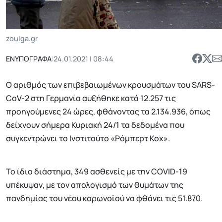
zoulga.gr
ΕΝΥΠΟΓΡΑΦΑ
|
24.01.2021 | 08:44
Ο αριθμός των επιβεβαιωμένων κρουσμάτων του SARS-
CoV-2 στη Γερμανία αυξήθηκε κατά 12.257 τις
προηγούμενες 24 ώρες, φθάνοντας τα 2.134.936, όπως
δείχνουν σήμερα Κυριακή 24/1 τα δεδομένα που
συγκεντρώνει το Ινστιτούτο «Ρόμπερτ Κοχ».
Το ίδιο διάστημα, 349 ασθενείς με την COVID-19
υπέκυψαν, με τον απολογισμό των θυμάτων της
πανδημίας του νέου κορωνοϊού να φθάνει τις 51.870.