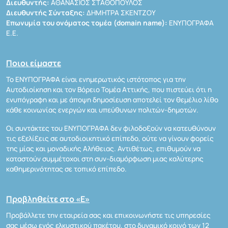
Διευθυντής:
ΑΘΑΝΑΣΙΟΣ ΣΤΑΘΟΠΟΥΛΟΣ
Διευθυντής Σύνταξης:
ΔΗΜΗΤΡΑ ΣΚΕΝΤΖΟΥ
Επωνυμία του ονόματος τομέα (domain name):
ΕΝΥΠΟΓΡΑΦΑ
Ε.Ε.
Ποιοι είμαστε
Το ΕΝΥΠΟΓΡΑΦΑ είναι ενημερωτικός ιστότοπος για την
Αυτοδιοίκηση και τον Βόρειο Τομέα Αττικής, που πιστεύει ότι η
ενυπόγραφη και με άποψη δημοσίευση αποτελεί τον θεμέλιο λίθο
κάθε κοινωνίας ενεργών και υπεύθυνων πολιτών-δημοτών.
Οι συντάκτες του ΕΝΥΠΟΓΡΑΦΑ δεν φιλοδοξούν να κατευθύνουν
τις εξελίξεις σε αυτοδιοικητικό επίπεδο, ούτε να γίνουν φορείς
της μίας και μοναδικής Αλήθειας. Αντιθέτως, επιθυμούν να
καταστούν συμμέτοχοι στη συν-διαμόρφωση μιας καλύτερης
καθημερινότητας σε τοπικό επίπεδο.
Προβληθείτε στο «Ε»
Προβάλλετε την εταιρεία σας και επικοινωνήστε τις υπηρεσίες
σας μέσω ενός ελκυστικού πακέτου, στο δυναμικό κοινό των 12