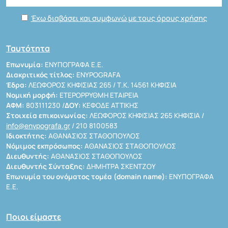
Έχω διαβάσει και συμφωνώ με τους όρους χρήσης
Ταυτότητα
Επωνυμία:
ΕΝΥΠΟΓΡΑΦΑ Ε.Ε.
Διακριτικός τίτλος:
ENYPOGRAFA
Έδρα:
ΛΕΩΦΟΡΟΣ ΚΗΦΙΣΙΑΣ 265 / Τ.Κ. 14561 ΚΗΦΙΣΙΑ
Νομική μορφή:
ΕΤΕΡΟΡΡΥΘΜΗ ΕΤΑΙΡΕΙΑ
ΑΦΜ:
803111230 /
ΔΟΥ:
ΚΕΦΟΔΕ ΑΤΤΙΚΗΣ
Στοιχεία επικοινωνίας:
ΛΕΩΦΟΡΟΣ ΚΗΦΙΣΙΑΣ 265 ΚΗΦΙΣΙΑ /
info@enypografa.gr
/ 210 8100583
Ιδιοκτήτης:
ΑΘΑΝΑΣΙΟΣ ΣΤΑΘΟΠΟΥΛΟΣ
Νόμιμος εκπρόσωπος:
ΑΘΑΝΑΣΙΟΣ ΣΤΑΘΟΠΟΥΛΟΣ
Διευθυντής:
ΑΘΑΝΑΣΙΟΣ ΣΤΑΘΟΠΟΥΛΟΣ
Διευθυντής Σύνταξης:
ΔΗΜΗΤΡΑ ΣΚΕΝΤΖΟΥ
Επωνυμία του ονόματος τομέα (domain name):
ΕΝΥΠΟΓΡΑΦΑ
Ε.Ε.
Ποιοι είμαστε