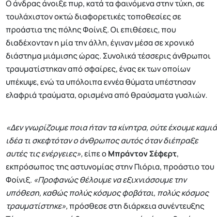
Ο άνδρας άνοιξε πυρ, κατά τα φαινόμενα στην τύχη, σε
τουλάχιστον οκτώ διαφορετικές τοποθεσίες σε
προάστια της πόλης Φοίνιξ. Οι επιθέσεις, που
διαδέχονταν η μία την άλλη, έγιναν μέσα σε χρονικό
διάστημα μιάμισης ώρας. Συνολικά τέσσερις άνθρωποι
τραυματίστηκαν από σφαίρες, ένας εκ των οποίων
υπέκυψε, ενώ τα υπόλοιπα εννέα θύματα υπέστησαν
ελαφριά τραύματα, ορισμένα από θραύσματα γυαλιών.
«Δεν γνωρίζουμε ποια ήταν τα κίνητρα, ούτε έχουμε καμιά
ιδέα τι σκεφτόταν ο άνθρωπος αυτός όταν διέπραξε
αυτές τις ενέργειες»,
είπε ο
Μπράντον Σέφερτ
,
εκπρόσωπος της αστυνομίας στην Πιόρια, προάστιο του
Φοίνιξ.
«Προφανώς θέλουμε να εξιχνιάσουμε την
υπόθεση, καθώς πολύς κόσμος φοβάται, πολύς κόσμος
τραυματίστηκε»,
πρόσθεσε στη διάρκεια συνέντευξης