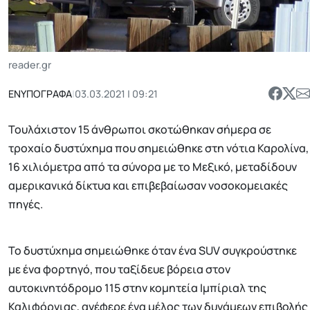
reader.gr
ΕΝΥΠΟΓΡΑΦΑ
|
03.03.2021 | 09:21
Τουλάχιστον 15 άνθρωποι σκοτώθηκαν σήμερα σε
τροχαίο δυστύχημα που σημειώθηκε στη νότια Καρολίνα,
16 χιλιόμετρα από τα σύνορα με το Μεξικό, μεταδίδουν
αμερικανικά δίκτυα και επιβεβαίωσαν νοσοκομειακές
πηγές.
Το δυστύχημα σημειώθηκε όταν ένα SUV συγκρούστηκε
με ένα φορτηγό, που ταξίδευε βόρεια στον
αυτοκινητόδρομο 115 στην κομητεία Ιμπίριαλ της
Καλιφόρνιας, ανέφερε ένα μέλος των δυνάμεων επιβολής