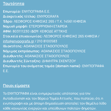
Ταυτότητα
Επωνυμία:
ΕΝΥΠΟΓΡΑΦΑ Ε.Ε.
Διακριτικός τίτλος:
ENYPOGRAFA
Έδρα:
ΛΕΩΦΟΡΟΣ ΚΗΦΙΣΙΑΣ 265 / Τ.Κ. 14561 ΚΗΦΙΣΙΑ
Νομική μορφή:
ΕΤΕΡΟΡΡΥΘΜΗ ΕΤΑΙΡΕΙΑ
ΑΦΜ:
803111230 /
ΔΟΥ:
ΚΕΦΟΔΕ ΑΤΤΙΚΗΣ
Στοιχεία επικοινωνίας:
ΛΕΩΦΟΡΟΣ ΚΗΦΙΣΙΑΣ 265 ΚΗΦΙΣΙΑ /
info@enypografa.gr
/ 210 8100583
Ιδιοκτήτης:
ΑΘΑΝΑΣΙΟΣ ΣΤΑΘΟΠΟΥΛΟΣ
Νόμιμος εκπρόσωπος:
ΑΘΑΝΑΣΙΟΣ ΣΤΑΘΟΠΟΥΛΟΣ
Διευθυντής:
ΑΘΑΝΑΣΙΟΣ ΣΤΑΘΟΠΟΥΛΟΣ
Διευθυντής Σύνταξης:
ΔΗΜΗΤΡΑ ΣΚΕΝΤΖΟΥ
Επωνυμία του ονόματος τομέα (domain name):
ΕΝΥΠΟΓΡΑΦΑ
Ε.Ε.
Ποιοι είμαστε
Το ΕΝΥΠΟΓΡΑΦΑ είναι ενημερωτικός ιστότοπος για την
Αυτοδιοίκηση και τον Βόρειο Τομέα Αττικής, που πιστεύει ότι η
ενυπόγραφη και με άποψη δημοσίευση αποτελεί τον θεμέλιο λίθο
κάθε κοινωνίας ενεργών και υπεύθυνων πολιτών-δημοτών.