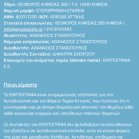
Έδρα:
ΛΕΩΦΟΡΟΣ ΚΗΦΙΣΙΑΣ 265 / Τ.Κ. 14561 ΚΗΦΙΣΙΑ
Νομική μορφή:
ΕΤΕΡΟΡΡΥΘΜΗ ΕΤΑΙΡΕΙΑ
ΑΦΜ:
803111230 /
ΔΟΥ:
ΚΕΦΟΔΕ ΑΤΤΙΚΗΣ
Στοιχεία επικοινωνίας:
ΛΕΩΦΟΡΟΣ ΚΗΦΙΣΙΑΣ 265 ΚΗΦΙΣΙΑ /
info@enypografa.gr
/ 210 8100583
Ιδιοκτήτης:
ΑΘΑΝΑΣΙΟΣ ΣΤΑΘΟΠΟΥΛΟΣ
Νόμιμος εκπρόσωπος:
ΑΘΑΝΑΣΙΟΣ ΣΤΑΘΟΠΟΥΛΟΣ
Διευθυντής:
ΑΘΑΝΑΣΙΟΣ ΣΤΑΘΟΠΟΥΛΟΣ
Διευθυντής Σύνταξης:
ΔΗΜΗΤΡΑ ΣΚΕΝΤΖΟΥ
Επωνυμία του ονόματος τομέα (domain name):
ΕΝΥΠΟΓΡΑΦΑ
Ε.Ε.
Ποιοι είμαστε
Το ΕΝΥΠΟΓΡΑΦΑ είναι ενημερωτικός ιστότοπος για την
Αυτοδιοίκηση και τον Βόρειο Τομέα Αττικής, που πιστεύει ότι η
ενυπόγραφη και με άποψη δημοσίευση αποτελεί τον θεμέλιο λίθο
κάθε κοινωνίας ενεργών και υπεύθυνων πολιτών-δημοτών.
Οι συντάκτες του ΕΝΥΠΟΓΡΑΦΑ δεν φιλοδοξούν να κατευθύνουν
τις εξελίξεις σε αυτοδιοικητικό επίπεδο, ούτε να γίνουν φορείς
της μίας και μοναδικής Αλήθειας. Αντιθέτως, επιθυμούν να