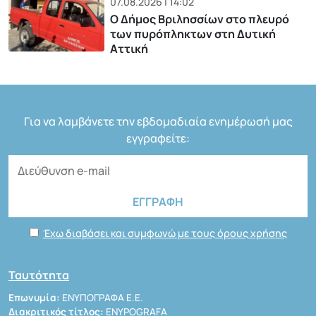
07.08.2026 | 14:02
Ο Δήμος Βριλησσίων στο πλευρό
των πυρόπληκτων στη Δυτική
Αττική
Για να λαμβάνετε την εβδομαδιαία ενημέρωσή μας
εγγραφείτε:
Έχω διαβάσει και συμφωνώ με τους όρους χρήσης
Ταυτότητα
Επωνυμία:
ΕΝΥΠΟΓΡΑΦΑ Ε.Ε.
Διακριτικός τίτλος:
ENYPOGRAFA