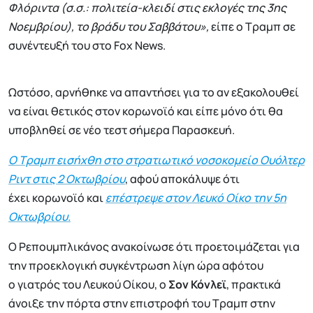
Φλόριντα (σ.σ.: πολιτεία-κλειδί στις εκλογές της 3ης
Νοεμβρίου), το βράδυ του Σαββάτου»,
είπε ο Τραμπ σε
συνέντευξή του στο Fox News.
Ωστόσο, αρνήθηκε να απαντήσει για το αν εξακολουθεί
να είναι θετικός στον κορωνοϊό και είπε μόνο ότι θα
υποβληθεί σε νέο τεστ σήμερα Παρασκευή.
Ο Τραμπ εισήχθη στο στρατιωτικό νοσοκομείο Ουόλτερ
Ριντ στις 2 Οκτωβρίου
, αφού αποκάλυψε ότι
έχει κορωνοϊό και
επέστρεψε στον Λευκό Οίκο την 5η
Οκτωβρίου.
Ο Ρεπουμπλικάνος ανακοίνωσε ότι προετοιμάζεται για
την προεκλογική συγκέντρωση λίγη ώρα αφότου
ο γιατρός του Λευκού Οίκου, ο
Σον Κόνλεϊ
, πρακτικά
άνοιξε την πόρτα στην επιστροφή του Τραμπ στην