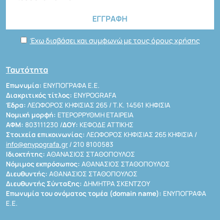
Έχω διαβάσει και συμφωνώ με τους όρους χρήσης
Ταυτότητα
Επωνυμία:
ΕΝΥΠΟΓΡΑΦΑ Ε.Ε.
Διακριτικός τίτλος:
ENYPOGRAFA
Έδρα:
ΛΕΩΦΟΡΟΣ ΚΗΦΙΣΙΑΣ 265 / Τ.Κ. 14561 ΚΗΦΙΣΙΑ
Νομική μορφή:
ΕΤΕΡΟΡΡΥΘΜΗ ΕΤΑΙΡΕΙΑ
ΑΦΜ:
803111230 /
ΔΟΥ:
ΚΕΦΟΔΕ ΑΤΤΙΚΗΣ
Στοιχεία επικοινωνίας:
ΛΕΩΦΟΡΟΣ ΚΗΦΙΣΙΑΣ 265 ΚΗΦΙΣΙΑ /
info@enypografa.gr
/ 210 8100583
Ιδιοκτήτης:
ΑΘΑΝΑΣΙΟΣ ΣΤΑΘΟΠΟΥΛΟΣ
Νόμιμος εκπρόσωπος:
ΑΘΑΝΑΣΙΟΣ ΣΤΑΘΟΠΟΥΛΟΣ
Διευθυντής:
ΑΘΑΝΑΣΙΟΣ ΣΤΑΘΟΠΟΥΛΟΣ
Διευθυντής Σύνταξης:
ΔΗΜΗΤΡΑ ΣΚΕΝΤΖΟΥ
Επωνυμία του ονόματος τομέα (domain name):
ΕΝΥΠΟΓΡΑΦΑ
Ε.Ε.